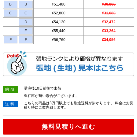
B
B
¥51,480
¥30,888
C
C
¥52,800
¥31,680
D
¥54,120
¥32,472
E
¥55,440
¥33,264
F
F
¥56,760
¥34,056
受注後10日前後で出荷
納期
※在庫が無い場合がございます。
こちらの商品は3万円以上でも別途送料が掛かります。 料金はお見
送料
積り時にご案内致します。
無料見積りへ進む