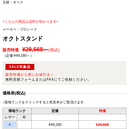
主材：オーク
<こちらの商品は送料が掛かります>
メーカー：
プロシード
オクトスタンド
¥29,568～
販売特価
(税込)
（定価 ¥49,280～
）
SALE対象品
販売特価から更にお値引き！
無料見積フォームまたはFAXにてご依頼ください。
価格表(税込)
↓張地ランクをクリックすると色見本がご覧頂けます
張地ランク
定価
特価
レザー
布
A
¥49,280
¥29,568