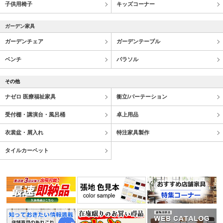
子供用椅子
キッズコーナー
ガーデン家具
ガーデンチェア
ガーデンテーブル
ベンチ
パラソル
その他
ナゼロ 医療福祉家具
衝立/パーテーション
受付棚・講演台・風呂桶
卓上用品
衣裳盆・屑入れ
特注家具製作
タイルカーペット