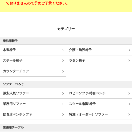
ておりませんので予めご了承ください。
カテゴリー
業務用椅子
木製椅子
介護・施設椅子
スチール椅子
ラタン椅子
カウンターチェア
ソファー/ベンチ
激安人気ソファー
ロビーソファ/待合ベンチ
業務用ソファー
スツール/補助椅子
飲食店ベンチソファ
特注（オーダー）ソファー
業務用テーブル