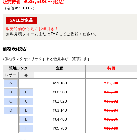
¥35,508～
販売特価
(税込)
（定価 ¥59,180～
）
SALE対象品
販売特価から更にお値引き！
無料見積フォームまたはFAXにてご依頼ください。
価格表(税込)
↓張地ランクをクリックすると色見本がご覧頂けます
張地ランク
定価
特価
レザー
布
A
¥59,180
¥35,508
B
B
¥60,500
¥36,300
C
C
¥61,820
¥37,092
D
D
¥63,140
¥37,884
E
¥64,460
¥38,676
F
¥65,780
¥39,468