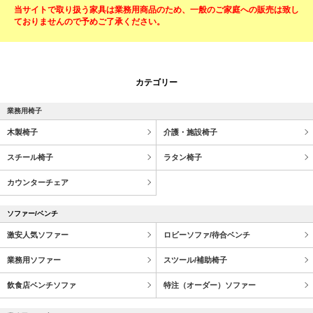
当サイトで取り扱う家具は業務用商品のため、一般のご家庭への販売は致し
ておりませんので予めご了承ください。
カテゴリー
業務用椅子
木製椅子
介護・施設椅子
スチール椅子
ラタン椅子
カウンターチェア
ソファー/ベンチ
激安人気ソファー
ロビーソファ/待合ベンチ
業務用ソファー
スツール/補助椅子
飲食店ベンチソファ
特注（オーダー）ソファー