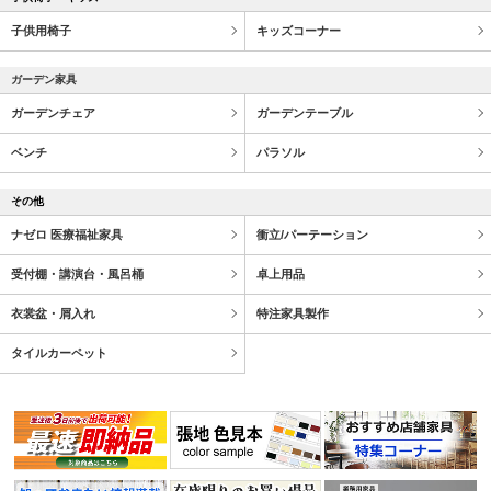
子供用椅子
キッズコーナー
ガーデン家具
ガーデンチェア
ガーデンテーブル
ベンチ
パラソル
その他
ナゼロ 医療福祉家具
衝立/パーテーション
受付棚・講演台・風呂桶
卓上用品
衣裳盆・屑入れ
特注家具製作
タイルカーペット