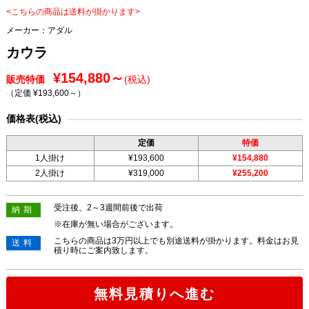
<こちらの商品は送料が掛かります>
メーカー：
アダル
カウラ
¥154,880～
販売特価
(税込)
（定価 ¥193,600～
）
価格表(税込)
定価
特価
1人掛け
¥193,600
¥154,880
2人掛け
¥319,000
¥255,200
受注後、2～3週間前後で出荷
納期
※在庫が無い場合がございます。
こちらの商品は3万円以上でも別途送料が掛かります。料金はお見
送料
積り時にご案内致します。
無料見積りへ進む