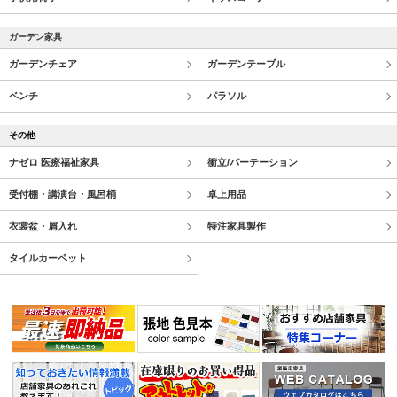
ガーデン家具
ガーデンチェア
ガーデンテーブル
ベンチ
パラソル
その他
ナゼロ 医療福祉家具
衝立/パーテーション
受付棚・講演台・風呂桶
卓上用品
衣裳盆・屑入れ
特注家具製作
タイルカーペット