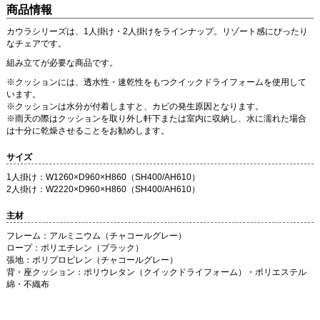
商品情報
カウラシリーズは、1人掛け・2人掛けをラインナップ。リゾート感にぴったり
なチェアです。
組み立てが必要な商品です。
※クッションには、透水性・速乾性をもつクイックドライフォームを使用して
います。
※クッションは水分が付着しますと、カビの発生原因となります。
※雨天の際はクッションを取り外し軒下または室内に収納し、水に濡れた場合
は十分に乾燥させることをお勧めします。
サイズ
1人掛け：W1260×D960×H860（SH400/AH610）
2人掛け：W2220×D960×H860（SH400/AH610）
主材
フレーム：アルミニウム（チャコールグレー）
ロープ：ポリエチレン（ブラック）
張地：ポリプロピレン（チャコールグレー）
背・座クッション：ポリウレタン（クイックドライフォーム）・ポリエステル
綿・不織布