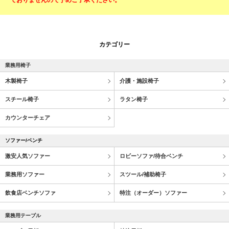
ておりませんので予めご了承ください。
カテゴリー
業務用椅子
木製椅子
介護・施設椅子
スチール椅子
ラタン椅子
カウンターチェア
ソファー/ベンチ
激安人気ソファー
ロビーソファ/待合ベンチ
業務用ソファー
スツール/補助椅子
飲食店ベンチソファ
特注（オーダー）ソファー
業務用テーブル