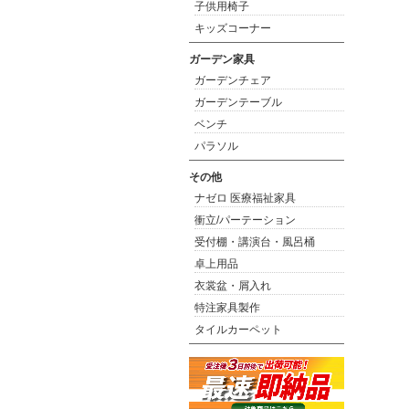
子供用椅子
キッズコーナー
ガーデン家具
ガーデンチェア
ガーデンテーブル
ベンチ
パラソル
その他
ナゼロ 医療福祉家具
衝立/パーテーション
受付棚・講演台・風呂桶
卓上用品
衣裳盆・屑入れ
特注家具製作
タイルカーペット