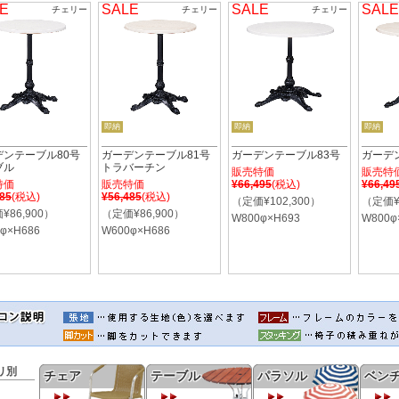
E
SALE
SALE
SALE
チェリー
チェリー
チェリー
即納
即納
即納
デンテーブル80号
ガーデンテーブル81号
ガーデンテーブル83号
ガーデ
ブル
トラバーチン
販売特価
販売特
特価
販売特価
¥66,495
(税込)
¥66,49
485
(税込)
¥56,485
(税込)
（定価¥102,300）
（定価¥1
¥86,900）
（定価¥86,900）
W800φ×H693
W800φ
φ×H686
W600φ×H686
リ別
チェア
テーブル
パラソル
ベン