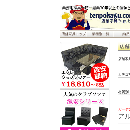
店舗家具トップ
業種別一覧
納品
店舗家
カテゴ
材質別
ガーデ
ア