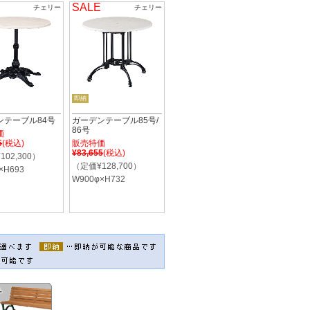
SALE
チェリー
チェリー
即納
ンテーブル84号
ガーデンテーブル85号/
86号
価
5
(税込)
販売特価
¥83,655
(税込)
02,300）
（定価¥128,700）
×H693
W900φ×H732
チ