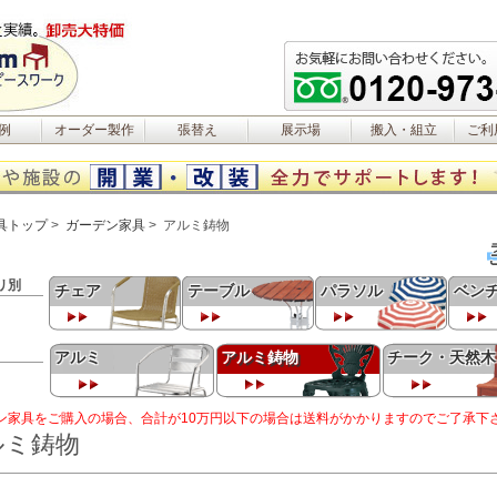
例
オーダー製作
張替え
展示場
搬入・組立
ご利
具トップ
ガーデン家具
アルミ鋳物
リ別
チェア
テーブル
パラソル
ベン
アルミ
アルミ鋳物
チーク・天然木
ン家具をご購入の場合、合計が10万円以下の場合は送料がかかりますのでご了承下
ルミ鋳物