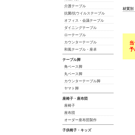
介護テーブル
材質別
抗菌/抗ウイルステーブル
オフィス・会議テーブル
ダイニングテーブル
ローテーブル
カウンターテーブル
当
予
和風テーブル・座卓
テーブル脚
角ベース脚
丸ベース脚
カウンターテーブル脚
ヤマト脚
座椅子・座布団
座椅子
座布団
オーダー座布団製作
子供椅子・キッズ