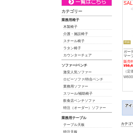
SAL
カテゴリー
業務用椅子
木製椅子
介護・施設椅子
スチール椅子
即納
ラタン椅子
ガー
カウンターチェア
マー
販売
ソファー/ベンチ
¥56,
（定価
激安人気ソファー
W600
ロビーソファ/待合ベンチ
業務用ソファー
スツール/補助椅子
飲食店ベンチソファ
特注（オーダー）ソファー
業務用テーブル
カテゴ
テーブル天板
特注天板