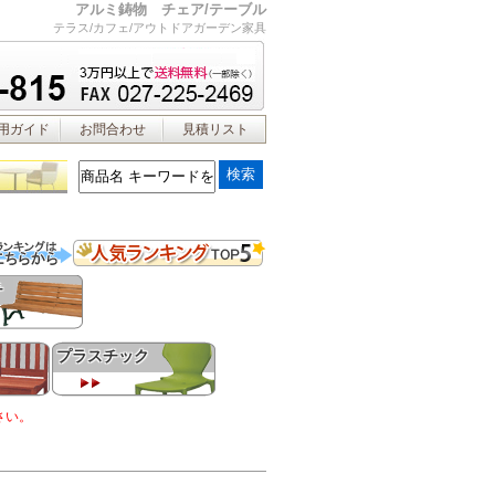
アルミ鋳物 チェア/テーブル
テラス/カフェ/アウトドアガーデン家具
用ガイド
お問合わせ
見積リスト
チ
プラスチック
さい。