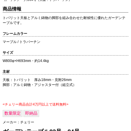
商品情報
トパリット天板とアルミ鋳物の脚部を組み合わせた耐候性に優れたガーデンテ
ーブルです。
フレームカラー
マーブル / トラバーチン
サイズ
W800φ×H693mm・約14.4kg
主材
天板：トパリット 厚み18mm・見附26mm
脚部：アルミ鋳物・アジャスター付（組立式）
<チェリー商品合計4万円以上で送料無料>
数量限定
即納品
メーカー：
チェリー