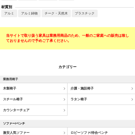
材質別
アルミ
アルミ鋳物
チーク・天然木
プラスチック
当サイトで取り扱う家具は業務用商品のため、一般のご家庭への販売は致し
ておりませんので予めご了承ください。
カテゴリー
業務用椅子
木製椅子
介護・施設椅子
スチール椅子
ラタン椅子
カウンターチェア
ソファー/ベンチ
激安人気ソファー
ロビーソファ/待合ベンチ