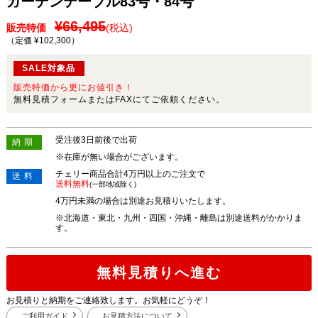
ガーデンテーブル83号・84号
¥66,495
販売特価
(税込)
（定価 ¥102,300
）
SALE対象品
販売特価から更にお値引き！
無料見積フォームまたはFAXにてご依頼ください。
受注後3日前後で出荷
納期
※在庫が無い場合がございます。
チェリー商品合計4万円以上のご注文で
送料
送料無料
(一部地域除く)
4万円未満の場合は別途お見積りいたします。
※北海道・東北・九州・四国・沖縄・離島は別途送料がかかりま
す。
無料見積りへ進む
お見積りと納期をご連絡致します。お気軽にどうぞ！
ご利用ガイド
お見積方法について