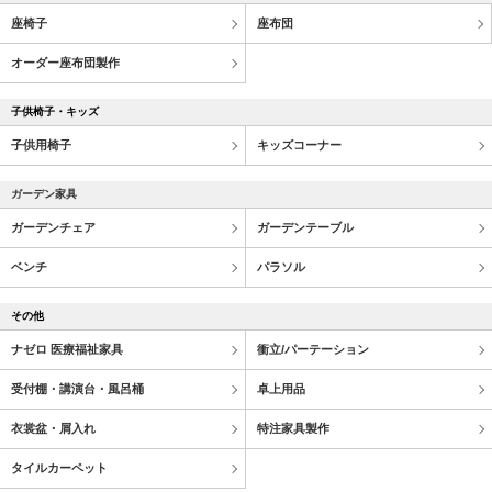
座椅子
座布団
オーダー座布団製作
子供椅子・キッズ
子供用椅子
キッズコーナー
ガーデン家具
ガーデンチェア
ガーデンテーブル
ベンチ
パラソル
その他
ナゼロ 医療福祉家具
衝立/パーテーション
受付棚・講演台・風呂桶
卓上用品
衣裳盆・屑入れ
特注家具製作
タイルカーペット