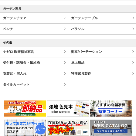
ガーデン家具
ガーデンチェア
ガーデンテーブル
ベンチ
パラソル
その他
ナゼロ 医療福祉家具
衝立/パーテーション
受付棚・講演台・風呂桶
卓上用品
衣裳盆・屑入れ
特注家具製作
タイルカーペット