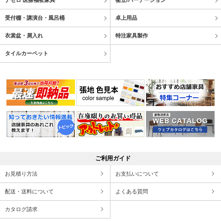
ナゼロ 医療福祉家具
衝立/パーテーション
受付棚・講演台・風呂桶
卓上用品
衣裳盆・屑入れ
特注家具製作
タイルカーペット
ご利用ガイド
お見積り方法
お支払いについて
配送・送料について
よくある質問
カタログ請求