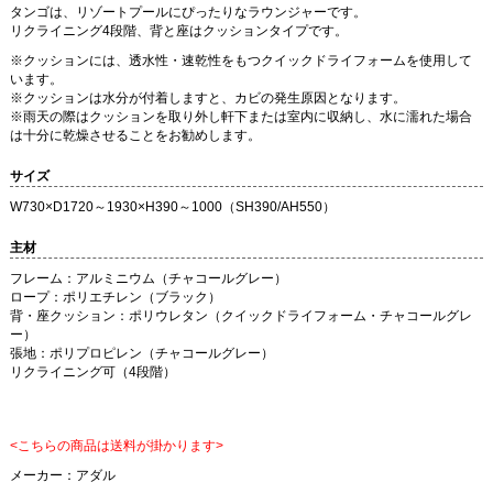
タンゴは、リゾートプールにぴったりなラウンジャーです。
リクライニング4段階、背と座はクッションタイプです。
※クッションには、透水性・速乾性をもつクイックドライフォームを使用して
います。
※クッションは水分が付着しますと、カビの発生原因となります。
※雨天の際はクッションを取り外し軒下または室内に収納し、水に濡れた場合
は十分に乾燥させることをお勧めします。
サイズ
W730×D1720～1930×H390～1000（SH390/AH550）
主材
フレーム：アルミニウム（チャコールグレー）
ロープ：ポリエチレン（ブラック）
背・座クッション：ポリウレタン（クイックドライフォーム・チャコールグレ
ー）
張地：ポリプロピレン（チャコールグレー）
リクライニング可（4段階）
<こちらの商品は送料が掛かります>
メーカー：
アダル