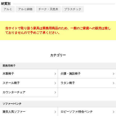
材質別
アルミ
アルミ鋳物
チーク・天然木
プラスチック
当サイトで取り扱う家具は業務用商品のため、一般のご家庭への販売は致し
ておりませんので予めご了承ください。
カテゴリー
業務用椅子
木製椅子
介護・施設椅子
スチール椅子
ラタン椅子
カウンターチェア
ソファー/ベンチ
激安人気ソファー
ロビーソファ/待合ベンチ