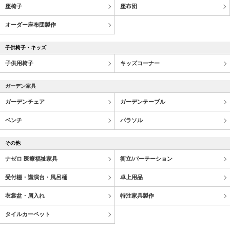
座椅子
座布団
オーダー座布団製作
子供椅子・キッズ
子供用椅子
キッズコーナー
ガーデン家具
ガーデンチェア
ガーデンテーブル
ベンチ
パラソル
その他
ナゼロ 医療福祉家具
衝立/パーテーション
受付棚・講演台・風呂桶
卓上用品
衣裳盆・屑入れ
特注家具製作
タイルカーペット