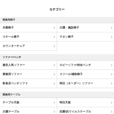
カテゴリー
業務用椅子
木製椅子
介護・施設椅子
スチール椅子
ラタン椅子
カウンターチェア
ソファー/ベンチ
激安人気ソファー
ロビーソファ/待合ベンチ
業務用ソファー
スツール/補助椅子
飲食店ベンチソファ
特注（オーダー）ソファー
業務用テーブル
テーブル天板
特注天板
介護テーブル
抗菌/抗ウイルステーブル