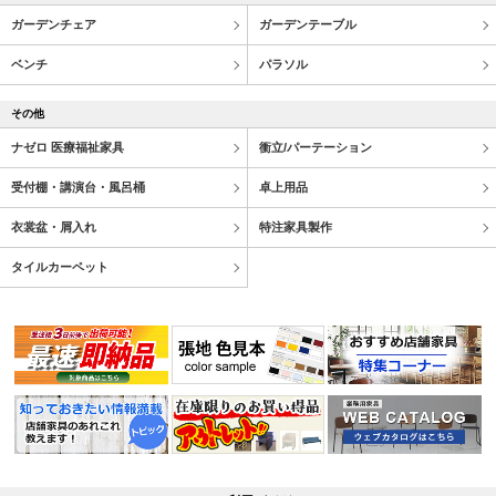
ガーデンチェア
ガーデンテーブル
ベンチ
パラソル
その他
ナゼロ 医療福祉家具
衝立/パーテーション
受付棚・講演台・風呂桶
卓上用品
衣裳盆・屑入れ
特注家具製作
タイルカーペット