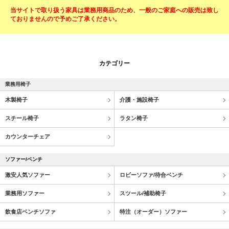
当サイトで取り扱う家具は業務用商品のため、一般のご家庭への販売は致し
ておりませんので予めご了承ください。
カテゴリー
業務用椅子
木製椅子
介護・施設椅子
スチール椅子
ラタン椅子
カウンターチェア
ソファー/ベンチ
激安人気ソファー
ロビーソファ/待合ベンチ
業務用ソファー
スツール/補助椅子
飲食店ベンチソファ
特注（オーダー）ソファー