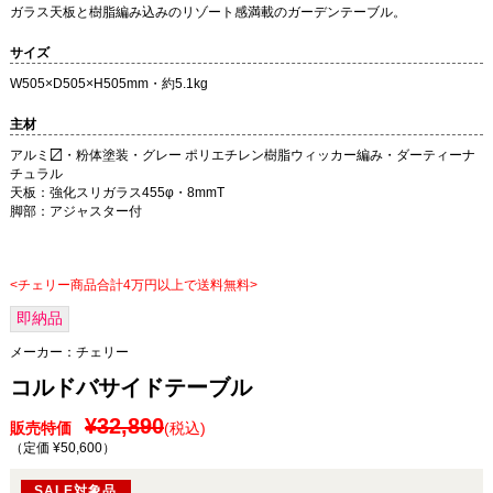
ガラス天板と樹脂編み込みのリゾート感満載のガーデンテーブル。
サイズ
W505×D505×H505mm・約5.1kg
主材
アルミ〼・粉体塗装・グレー ポリエチレン樹脂ウィッカー編み・ダーティーナ
チュラル
天板：強化スリガラス455φ・8mmT
脚部：アジャスター付
<チェリー商品合計4万円以上で送料無料>
即納品
メーカー：
チェリー
コルドバサイドテーブル
¥32,890
販売特価
(税込)
（定価 ¥50,600
）
SALE対象品