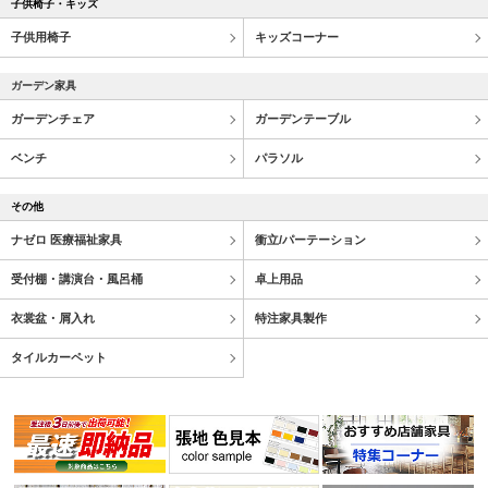
子供椅子・キッズ
子供用椅子
キッズコーナー
ガーデン家具
ガーデンチェア
ガーデンテーブル
ベンチ
パラソル
その他
ナゼロ 医療福祉家具
衝立/パーテーション
受付棚・講演台・風呂桶
卓上用品
衣裳盆・屑入れ
特注家具製作
タイルカーペット