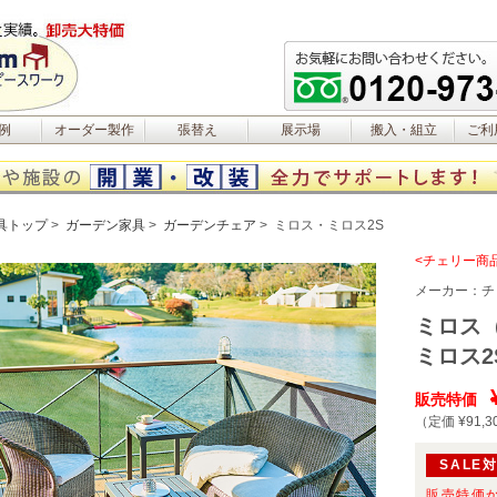
例
オーダー製作
張替え
展示場
搬入・組立
ご利
具トップ
ガーデン家具
ガーデンチェア
ミロス・ミロス2S
<チェリー商
メーカー：
チ
ミロス
ミロス
販売特価
（定価 ¥91,3
SALE
販売特価