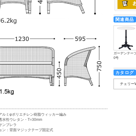
関連商品
ガーデンテーブ
0号
カタログ
チェリー
アルミφポリエチレン樹脂ウィッカー編み
透水性ウレタン・T=30mm
サンブレラ
ョン：背面マジックテープ固定式