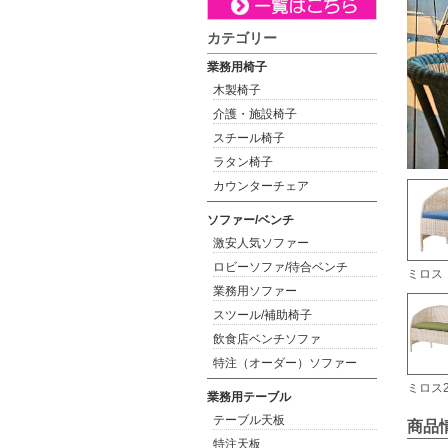
カテゴリー
業務用椅子
木製椅子
介護・施設椅子
スチール椅子
ラタン椅子
カウンターチェア
ソファー/ベンチ
激安人気ソファー
ロビーソファ/待合ベンチ
ミロス
業務用ソファー
スツール/補助椅子
飲食店ベンチソファ
特注（オーダー）ソファー
ミロス
業務用テーブル
テーブル天板
商品
特注天板