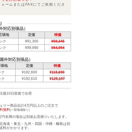
フォームまたはFAXにてご依頼くださ
)
外対応別張品）
応張地
定価
特価
ンク
¥91,300
¥59,345
ンク
¥99,990
¥64,994
（屋外対応別張品）
応張地
定価
特価
ンク
¥182,600
¥118,690
ンク
¥192,610
¥125,197
注後10日前後で出荷
ェリー商品合計4万円以上のご注文で
料無料
(一部地域除く)
万円未満の場合は別途お見積りいたします。
北海道・東北・九州・四国・沖縄・離島は別
送料がかかります。