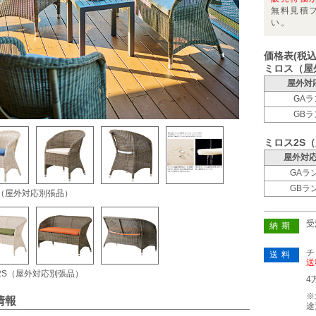
無料見積
い。
価格表(税込
ミロス（屋
屋外対
GAラ
GBラ
ミロス2S
屋外対
GAラ
GBラ
（屋外対応別張品）
受
納期
チ
送料
送
2S（屋外対応別張品）
4
※
情報
途