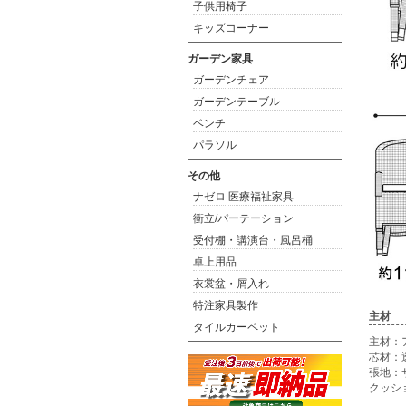
子供用椅子
キッズコーナー
ガーデン家具
ガーデンチェア
ガーデンテーブル
ベンチ
パラソル
その他
ナゼロ 医療福祉家具
衝立/パーテーション
受付棚・講演台・風呂桶
卓上用品
衣裳盆・屑入れ
特注家具製作
主材
タイルカーペット
主材：
芯材：
張地：
クッシ