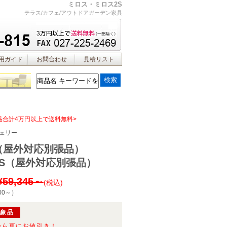
ミロス・ミロス2S
テラス/カフェ/アウトドアガーデン家具
用ガイド
お問合わせ
見積リスト
品合計4万円以上で送料無料>
ェリー
（屋外対応別張品）
2S（屋外対応別張品）
¥59,345～
(税込)
00～
）
対象品
から更にお値引き！