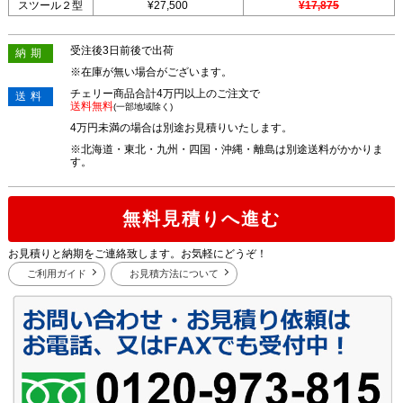
スツール２型
¥27,500
¥17,875
受注後3日前後で出荷
納期
※在庫が無い場合がございます。
チェリー商品合計4万円以上のご注文で
送料
送料無料
(一部地域除く)
4万円未満の場合は別途お見積りいたします。
※北海道・東北・九州・四国・沖縄・離島は別途送料がかかりま
す。
無料見積りへ進む
お見積りと納期をご連絡致します。お気軽にどうぞ！
ご利用ガイド
お見積方法について