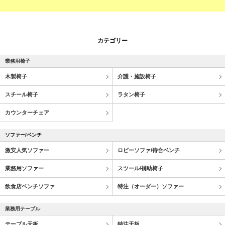
カテゴリー
業務用椅子
木製椅子
介護・施設椅子
スチール椅子
ラタン椅子
カウンターチェア
ソファー/ベンチ
激安人気ソファー
ロビーソファ/待合ベンチ
業務用ソファー
スツール/補助椅子
飲食店ベンチソファ
特注（オーダー）ソファー
業務用テーブル
テーブル天板
特注天板