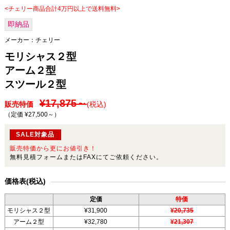
<チェリー商品合計4万円以上で送料無料>
即納品
メーカー：
チェリー
モリシャス２型
アーム２型
スツール２型
¥17,875～
販売特価
(税込)
（定価 ¥27,500～
）
SALE対象品
販売特価から更にお値引き！
無料見積フォームまたはFAXにてご依頼ください。
価格表(税込)
定価
特価
モリシャス２型
¥31,900
¥20,735
アーム２型
¥32,780
¥21,307