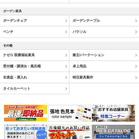
ガーデン家具
ガーデンチェア
ガーデンテーブル
ベンチ
パラソル
その他
ナゼロ 医療福祉家具
衝立/パーテーション
受付棚・講演台・風呂桶
卓上用品
衣裳盆・屑入れ
特注家具製作
タイルカーペット