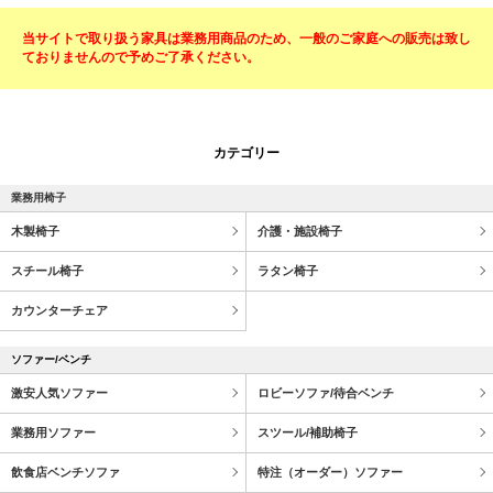
当サイトで取り扱う家具は業務用商品のため、一般のご家庭への販売は致し
ておりませんので予めご了承ください。
カテゴリー
業務用椅子
木製椅子
介護・施設椅子
スチール椅子
ラタン椅子
カウンターチェア
ソファー/ベンチ
激安人気ソファー
ロビーソファ/待合ベンチ
業務用ソファー
スツール/補助椅子
飲食店ベンチソファ
特注（オーダー）ソファー