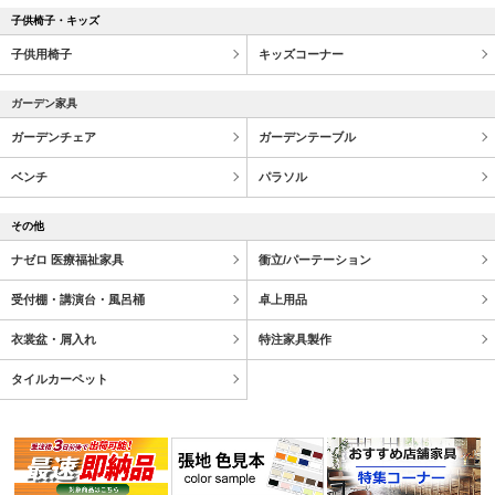
子供椅子・キッズ
子供用椅子
キッズコーナー
ガーデン家具
ガーデンチェア
ガーデンテーブル
ベンチ
パラソル
その他
ナゼロ 医療福祉家具
衝立/パーテーション
受付棚・講演台・風呂桶
卓上用品
衣裳盆・屑入れ
特注家具製作
タイルカーペット