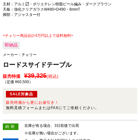
主材：アルミ〼・ポリエチレン樹脂ピール編み・ダークブラウン
天板：強化クリアガラスW490×D490・8mmT
脚部：アジャスター付
<チェリー商品合計4万円以上で送料無料>
即納品
メーカー：
チェリー
ロードスサイドテーブル
¥39,325
販売特価
(税込)
（定価 ¥60,500
）
SALE対象品
販売特価から更にお値引き！
無料見積フォームまたはFAXにてご依頼ください。
在庫が有る場合、3日前後で出荷
納期
※在庫が無い場合がございます。