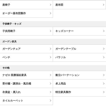
座椅子
座布団
オーダー座布団製作
子供椅子・キッズ
子供用椅子
キッズコーナー
ガーデン家具
ガーデンチェア
ガーデンテーブル
ベンチ
パラソル
その他
ナゼロ 医療福祉家具
衝立/パーテーション
受付棚・講演台・風呂桶
卓上用品
衣裳盆・屑入れ
特注家具製作
タイルカーペット