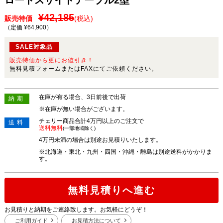
ロードスサイドテーブル2型
¥42,185
販売特価
(税込)
（定価 ¥64,900
）
SALE対象品
販売特価から更にお値引き！
無料見積フォームまたはFAXにてご依頼ください。
在庫が有る場合、3日前後で出荷
納期
※在庫が無い場合がございます。
チェリー商品合計4万円以上のご注文で
送料
送料無料
(一部地域除く)
4万円未満の場合は別途お見積りいたします。
※北海道・東北・九州・四国・沖縄・離島は別途送料がかかりま
す。
無料見積りへ進む
お見積りと納期をご連絡致します。お気軽にどうぞ！
ご利用ガイド
お見積方法について