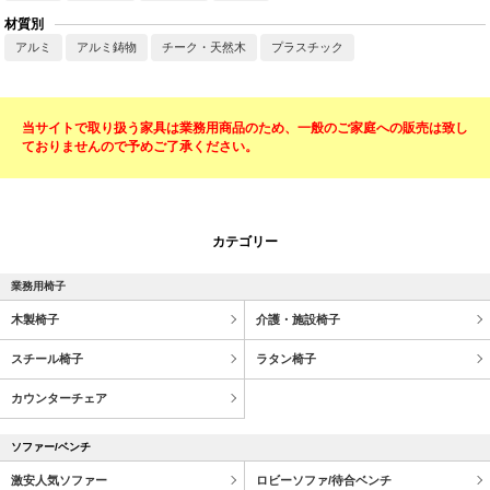
材質別
アルミ
アルミ鋳物
チーク・天然木
プラスチック
当サイトで取り扱う家具は業務用商品のため、一般のご家庭への販売は致し
ておりませんので予めご了承ください。
カテゴリー
業務用椅子
木製椅子
介護・施設椅子
スチール椅子
ラタン椅子
カウンターチェア
ソファー/ベンチ
激安人気ソファー
ロビーソファ/待合ベンチ