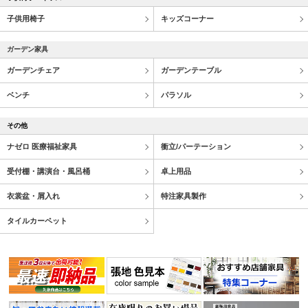
子供用椅子
キッズコーナー
ガーデン家具
ガーデンチェア
ガーデンテーブル
ベンチ
パラソル
その他
ナゼロ 医療福祉家具
衝立/パーテーション
受付棚・講演台・風呂桶
卓上用品
衣裳盆・屑入れ
特注家具製作
タイルカーペット