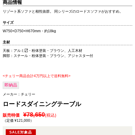
商品情報
リゾート系ソファと相性抜群。 同シリーズのロードスソファがおすすめ。
サイズ
W750×D750×H670mm・約18kg
主材
天板：アルミ〼・粉体塗装・ブラウン、人工木材
脚部：スチール・粉体塗装・ブラウン、アジャスター付
<チェリー商品合計4万円以上で送料無料>
即納品
メーカー：
チェリー
ロードスダイニングテーブル
¥78,650
販売特価
(税込)
（定価 ¥121,000
）
SALE対象品