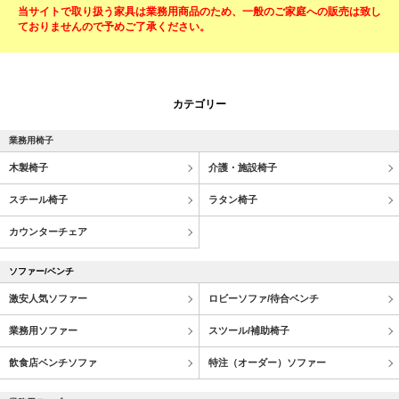
当サイトで取り扱う家具は業務用商品のため、一般のご家庭への販売は致し
ておりませんので予めご了承ください。
カテゴリー
業務用椅子
木製椅子
介護・施設椅子
スチール椅子
ラタン椅子
カウンターチェア
ソファー/ベンチ
激安人気ソファー
ロビーソファ/待合ベンチ
業務用ソファー
スツール/補助椅子
飲食店ベンチソファ
特注（オーダー）ソファー