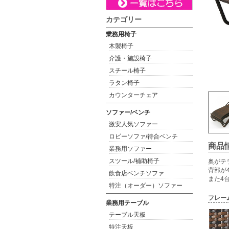
カテゴリー
業務用椅子
木製椅子
介護・施設椅子
スチール椅子
ラタン椅子
カウンターチェア
ソファー/ベンチ
激安人気ソファー
ロビーソファ/待合ベンチ
商品
業務用ソファー
スツール/補助椅子
奥がテ
背部が
飲食店ベンチソファ
また4
特注（オーダー）ソファー
フレー
業務用テーブル
テーブル天板
特注天板