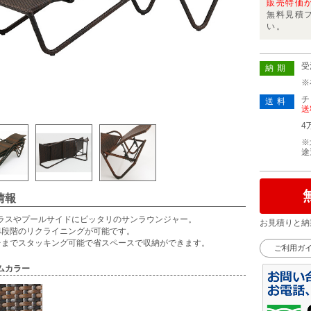
販売特価
無料見積
い。
受
納期
※
チ
送料
送
4
※
途
情報
ラスやプールサイドにピッタリのサンラウンジャー。
お見積りと納
4段階のリクライニングが可能です。
台までスタッキング可能で省スペースで収納ができます。
ご利用ガ
ムカラー