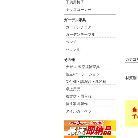
子供用椅子
キッズコーナー
ガーデン家具
ガーデンチェア
ガーデンテーブル
ベンチ
パラソル
カテゴ
その他
ナゼロ 医療福祉家具
衝立/パーテーション
材質別
受付棚・講演台・風呂桶
卓上用品
衣裳盆・屑入れ
特注家具製作
当
タイルカーペット
予