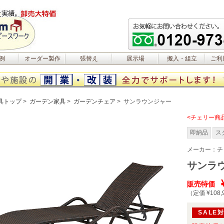
例
オーダー製作
張替え
展示場
搬入・組立
ご利
具トップ
ガーデン家具
ガーデンチェア
サンラウンジャー
<チェリー商
即納品
ス
メーカー：
チ
サンラ
販売特価
（定価 ¥108,
SALE