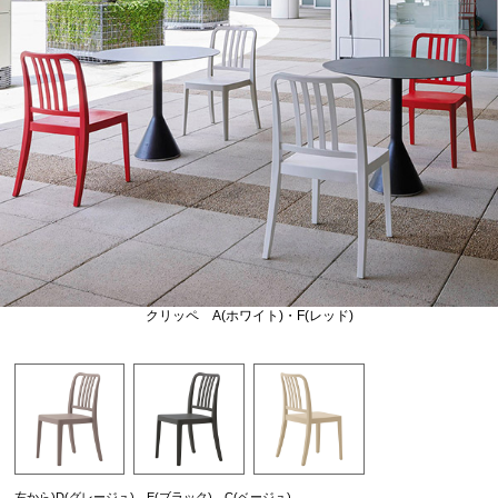
クリッペ A(ホワイト)・F(レッド)
左から)D(グレージュ)、E(ブラック)、C(ベージュ)