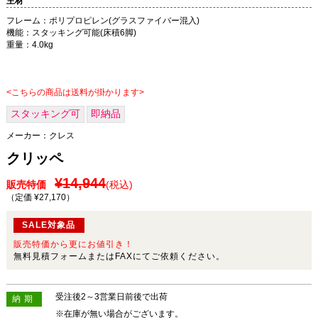
主材
フレーム：ポリプロピレン(グラスファイバー混入)
機能：スタッキング可能(床積6脚)
重量：4.0kg
<こちらの商品は送料が掛かります>
スタッキング可
即納品
メーカー：
クレス
クリッペ
¥14,944
販売特価
(税込)
（定価 ¥27,170
）
SALE対象品
販売特価から更にお値引き！
無料見積フォームまたはFAXにてご依頼ください。
受注後2～3営業日前後で出荷
納期
※在庫が無い場合がございます。