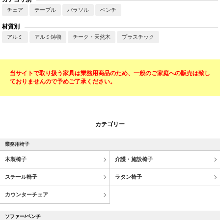
チェア
テーブル
パラソル
ベンチ
材質別
アルミ
アルミ鋳物
チーク・天然木
プラスチック
当サイトで取り扱う家具は業務用商品のため、一般のご家庭への販売は致し
ておりませんので予めご了承ください。
カテゴリー
業務用椅子
木製椅子
介護・施設椅子
スチール椅子
ラタン椅子
カウンターチェア
ソファー/ベンチ