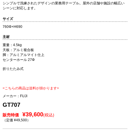
シンプルで洗練されたデザインの業務用テーブル。屋外の店舗や施設の幅広い
シーンに対応します。
サイズ
760Φ×H690
主材
重量：4.5kg
天板：アルミ複合板
脚：アルミアルマイト仕上
センターホール 27Φ
折りたたみ式
<こちらの商品は送料が掛かります>
メーカー：
FUJI
GT707
¥39,600
販売特価
(税込)
（定価 ¥49,500
）