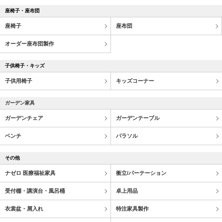
座椅子・座布団
座椅子
座布団
オーダー座布団製作
子供椅子・キッズ
子供用椅子
キッズコーナー
ガーデン家具
ガーデンチェア
ガーデンテーブル
ベンチ
パラソル
その他
ナゼロ 医療福祉家具
衝立/パーテーション
受付棚・講演台・風呂桶
卓上用品
衣裳盆・屑入れ
特注家具製作