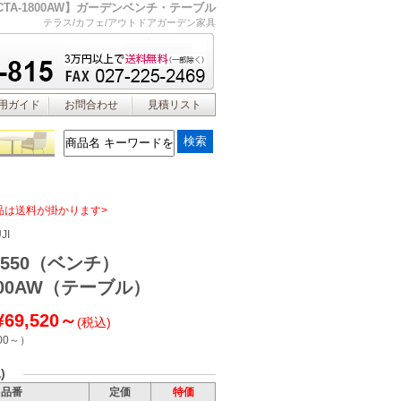
0・CTA-1800AW】ガーデンベンチ・テーブル
テラス/カフェ/アウトドアガーデン家具
用ガイド
お問合わせ
見積リスト
品は送料が掛かります>
JI
1550（ベンチ）
1800AW（テーブル）
¥69,520～
(税込)
00～
）
)
品番
定価
特価