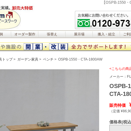
【OSPB-155
例
オーダー製作
張替え
展示場
搬入・組立
ご利
具トップ
ガーデン家具
ベンチ
OSPB-1550・CTA-1800AW
<こちらの商
メーカー：
FU
OSPB-
CTA-
販売特価
（定価 ¥86,9
価格表(税込