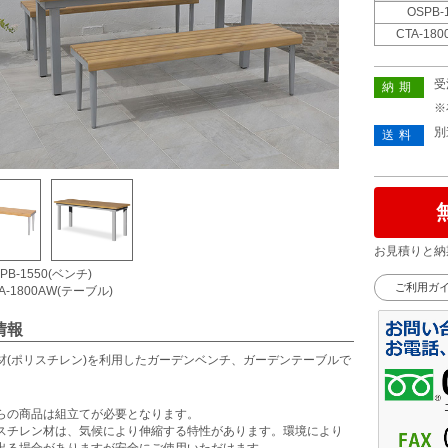
OSPB-
CTA-18
受
納期
※
別
送料
お見積りと納
PB-1550(ベンチ)
ご利用ガ
A-1800AW(テーブル)
情報
材(ポリスチレン)を利用したガーデンベンチ、ガーデンテーブルで
らの商品は組立てが必要となります。
スチレン材は、気候により伸縮する特性があります。環境により