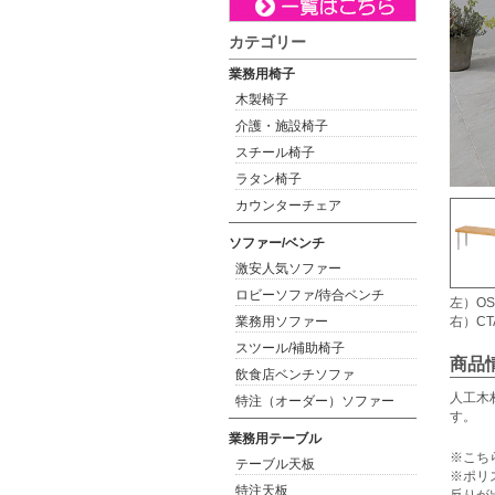
カテゴリー
業務用椅子
木製椅子
介護・施設椅子
スチール椅子
ラタン椅子
カウンターチェア
ソファー/ベンチ
激安人気ソファー
ロビーソファ/待合ベンチ
左）OS
業務用ソファー
右）CT
スツール/補助椅子
商品
飲食店ベンチソファ
人工木
特注（オーダー）ソファー
す。
業務用テーブル
※こち
テーブル天板
※ポリ
特注天板