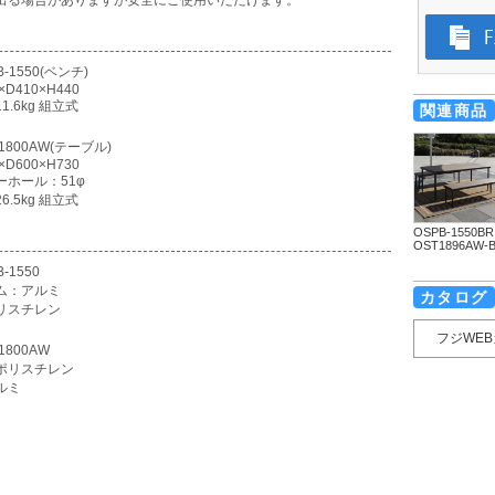
出る場合がありますが安全にご使用いただけます。
-1550(ベンチ)
×D410×H440
1.6kg 組立式
関連商品
-1800AW(テーブル)
×D600×H730
ーホール：51φ
6.5kg 組立式
OSPB-1550BR
OST1896AW-
-1550
ム：アルミ
カタログ
リスチレン
フジWE
1800AW
ポリスチレン
ルミ