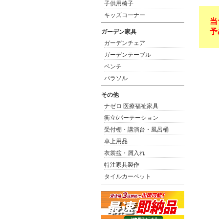
子供用椅子
キッズコーナー
当
予
ガーデン家具
ガーデンチェア
ガーデンテーブル
ベンチ
パラソル
その他
ナゼロ 医療福祉家具
衝立/パーテーション
受付棚・講演台・風呂桶
卓上用品
衣裳盆・屑入れ
特注家具製作
タイルカーペット