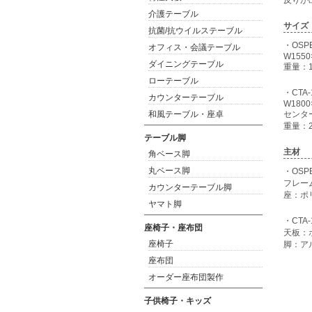
反りが
介護テーブル
サイズ
抗菌/抗ウイルステーブル
・OSPB
オフィス・会議テーブル
W1550
ダイニングテーブル
重量：1
ローテーブル
・CTA
カウンターテーブル
W1800
和風テーブル・座卓
センタ
重量：2
テーブル脚
主材
角ベース脚
丸ベース脚
・OSPB
フレー
カウンターテーブル脚
座：ポ
ヤマト脚
・CTA-
座椅子・座布団
天板：
座椅子
脚：ア
座布団
オーダー座布団製作
子供椅子・キッズ