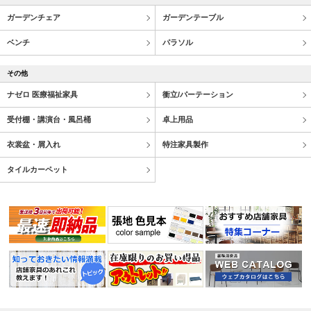
ガーデンチェア
ガーデンテーブル
ベンチ
パラソル
その他
ナゼロ 医療福祉家具
衝立/パーテーション
受付棚・講演台・風呂桶
卓上用品
衣裳盆・屑入れ
特注家具製作
タイルカーペット