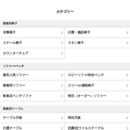
カテゴリー
業務用椅子
木製椅子
介護・施設椅子
スチール椅子
ラタン椅子
カウンターチェア
ソファー/ベンチ
激安人気ソファー
ロビーソファ/待合ベンチ
業務用ソファー
スツール/補助椅子
飲食店ベンチソファ
特注（オーダー）ソファー
業務用テーブル
テーブル天板
特注天板
介護テーブル
抗菌/抗ウイルステーブル