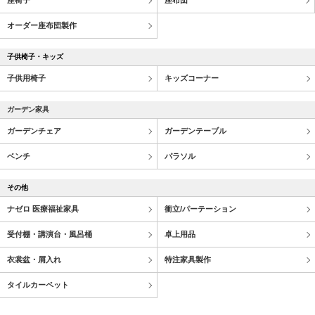
座椅子
座布団
オーダー座布団製作
子供椅子・キッズ
子供用椅子
キッズコーナー
ガーデン家具
ガーデンチェア
ガーデンテーブル
ベンチ
パラソル
その他
ナゼロ 医療福祉家具
衝立/パーテーション
受付棚・講演台・風呂桶
卓上用品
衣裳盆・屑入れ
特注家具製作
タイルカーペット