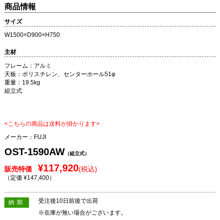
商品情報
サイズ
W1500×D900×H750
主材
フレーム：アルミ
天板：ポリスチレン、センターホール51φ
重量：19.5kg
組立式
<こちらの商品は送料が掛かります>
メーカー：
FUJI
OST-1590AW
（組立式）
¥117,920
販売特価
(税込)
（定価 ¥147,400
）
受注後10日前後で出荷
納期
※在庫が無い場合がございます。