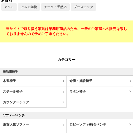
材質別
アルミ
アルミ鋳物
チーク・天然木
プラスチック
当サイトで取り扱う家具は業務用商品のため、一般のご家庭への販売は致し
ておりませんので予めご了承ください。
カテゴリー
業務用椅子
木製椅子
介護・施設椅子
スチール椅子
ラタン椅子
カウンターチェア
ソファー/ベンチ
激安人気ソファー
ロビーソファ/待合ベンチ