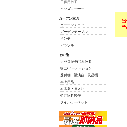
子供用椅子
キッズコーナー
ガーデン家具
当
ガーデンチェア
予
ガーデンテーブル
ベンチ
パラソル
その他
ナゼロ 医療福祉家具
衝立/パーテーション
受付棚・講演台・風呂桶
卓上用品
衣裳盆・屑入れ
特注家具製作
タイルカーペット