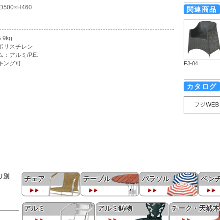
D500×H460
関連商品
.9kg
ポリスチレン
：アルミ/P.E.
キング可
FJ-04
カタログ
フジWE
リ別
チェア
テーブル
パラソル
ベン
アルミ
アルミ鋳物
チーク・天然木