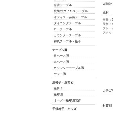
W500×
介護テーブル
抗菌/抗ウイルステーブル
主材
オフィス・会議テーブル
重量：5
ダイニングテーブル
天板：
フレーム
ローテーブル
スタッ
カウンターテーブル
和風テーブル・座卓
テーブル脚
角ベース脚
丸ベース脚
カウンターテーブル脚
ヤマト脚
座椅子・座布団
座椅子
カテゴ
座布団
オーダー座布団製作
材質別
子供椅子・キッズ