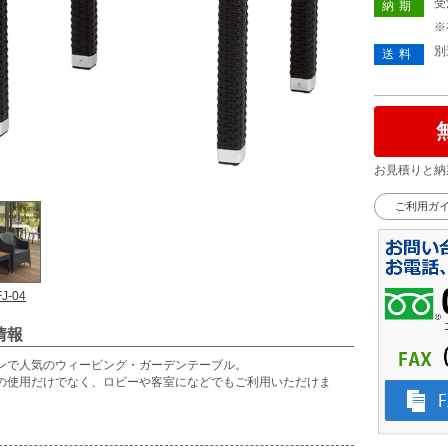
受
納期
※
別
送料
お見積りと納
ご利用ガ
FJ-04
情報
ンで人気のウィービング・ガーデンテーブル。
の使用だけでなく、ロビーや客室になどでもご利用いただけま