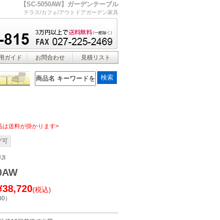
【SC-5050AW】ガーデンテーブル
テラス/カフェ/アウトドアガーデン家具
用ガイド
お問合わせ
見積リスト
品は送料が掛かります>
グ可
JI
0AW
¥38,720
(税込)
00
）