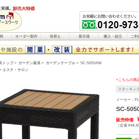
例
オーダー製作
張替え
展示場
搬入・組立
ご利
具トップ
ガーデン家具
ガーデンテーブル
SC-5050AW
エステ・サロン
<こちらの商
スタッキン
メーカー：
FU
SC-505
販売特価
（定価 ¥48,4