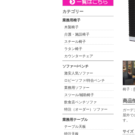
カテゴリー
業務用椅子
木製椅子
介護・施設椅子
スチール椅子
ラタン椅子
カウンターチェア
ソファー/ベンチ
激安人気ソファー
ロビーソファ/待合ベンチ
業務用ソファー
椅子：
スツール/補助椅子
商品
飲食店ベンチソファ
特注（オーダー）ソファー
ガーデ
屋外で
業務用テーブル
す。
テーブル天板
サイズ
特注天板