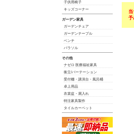
子供用椅子
キッズコーナー
当
予
ガーデン家具
ガーデンチェア
ガーデンテーブル
ベンチ
パラソル
その他
ナゼロ 医療福祉家具
衝立/パーテーション
受付棚・講演台・風呂桶
卓上用品
衣裳盆・屑入れ
特注家具製作
タイルカーペット