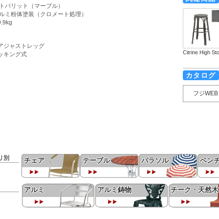
 トパリット（マーブル）
アルミ粉体塗装（クロメート処理）
.9kg
アジャストレッグ
Citrine High Sto
ッキング式
カタログ
フジWE
リ別
チェア
テーブル
パラソル
ベン
アルミ
アルミ鋳物
チーク・天然木