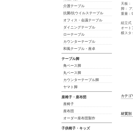
天板：
介護テーブル
脚： 
抗菌/抗ウイルステーブル
重量：9
オフィス・会議テーブル
組立式
ダイニングテーブル
オート
横スタ
ローテーブル
カウンターテーブル
和風テーブル・座卓
テーブル脚
角ベース脚
丸ベース脚
カウンターテーブル脚
ヤマト脚
カテゴ
座椅子・座布団
座椅子
座布団
材質別
オーダー座布団製作
子供椅子・キッズ