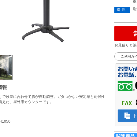
※
別
送料
お見積りと納
ご利用ガ
情報
けで段差に合わせて脚が自動調整。ガタつかない安定感と耐候性
備えた、屋外用カウンターです。
H1050
関連商品