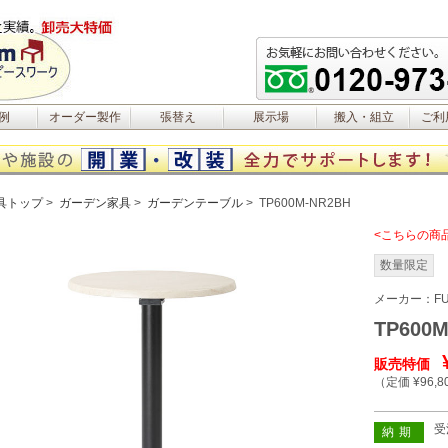
例
オーダー製作
張替え
展示場
搬入・組立
ご利
具トップ
ガーデン家具
ガーデンテーブル
TP600M-NR2BH
<こちらの商
数量限定
メーカー：
FU
TP600
販売特価
（定価 ¥96,8
受
納期