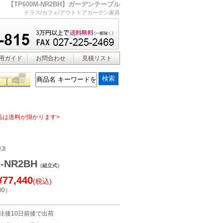
【TP600M-NR2BH】ガーデンテーブル
テラス/カフェ/アウトドアガーデン家具
用ガイド
お問合わせ
見積リスト
品は送料が掛かります>
JI
M-NR2BH
（組立式）
¥77,440
(税込)
00
）
注後10日前後で出荷