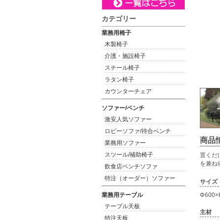
カテゴリー
業務用椅子
木製椅子
介護・施設椅子
スチール椅子
ラタン椅子
カウンターチェア
ソファー/ベンチ
激安人気ソファー
ロビーソファ/待合ベンチ
商品
業務用ソファー
スツール/補助椅子
置くだ
を兼ね
飲食店ベンチソファ
特注（オーダー）ソファー
サイズ
業務用テーブル
Φ600×
テーブル天板
主材
特注天板