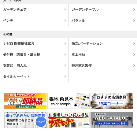
ガーデン家具
ガーデンチェア
ガーデンテーブル
ベンチ
パラソル
その他
ナゼロ 医療福祉家具
衝立/パーテーション
受付棚・講演台・風呂桶
卓上用品
衣裳盆・屑入れ
特注家具製作
タイルカーペット