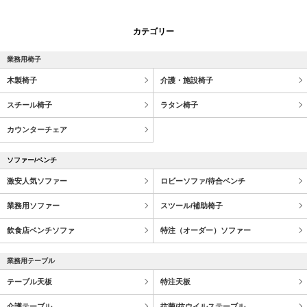
カテゴリー
業務用椅子
木製椅子
介護・施設椅子
スチール椅子
ラタン椅子
カウンターチェア
ソファー/ベンチ
激安人気ソファー
ロビーソファ/待合ベンチ
業務用ソファー
スツール/補助椅子
飲食店ベンチソファ
特注（オーダー）ソファー
業務用テーブル
テーブル天板
特注天板
介護テーブル
抗菌/抗ウイルステーブル