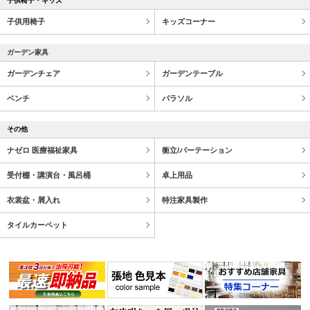
子供椅子・キッズ
子供用椅子
キッズコーナー
ガーデン家具
ガーデンチェア
ガーデンテーブル
ベンチ
パラソル
その他
ナゼロ 医療福祉家具
衝立/パーテーション
受付棚・講演台・風呂桶
卓上用品
衣裳盆・屑入れ
特注家具製作
タイルカーペット