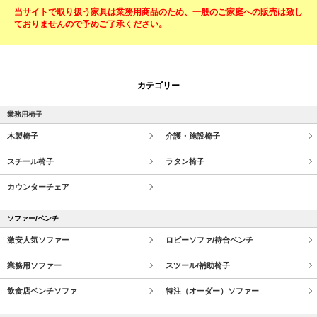
当サイトで取り扱う家具は業務用商品のため、一般のご家庭への販売は致し
ておりませんので予めご了承ください。
カテゴリー
業務用椅子
木製椅子
介護・施設椅子
スチール椅子
ラタン椅子
カウンターチェア
ソファー/ベンチ
激安人気ソファー
ロビーソファ/待合ベンチ
業務用ソファー
スツール/補助椅子
飲食店ベンチソファ
特注（オーダー）ソファー