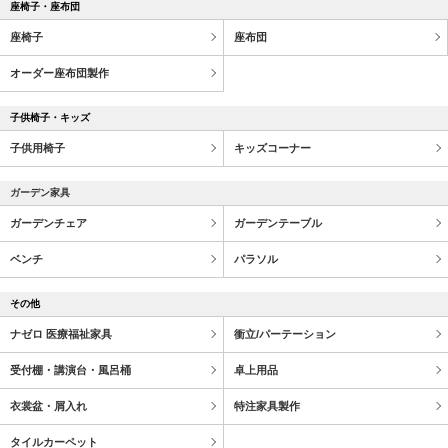
座椅子・座布団
座椅子
座布団
オーダー座布団製作
子供椅子・キッズ
子供用椅子
キッズコーナー
ガーデン家具
ガーデンチェア
ガーデンテーブル
ベンチ
パラソル
その他
ナゼロ 医療福祉家具
衝立/パーテーション
受付棚・講演台・風呂桶
卓上用品
衣裳盆・屑入れ
特注家具製作
タイルカーペット