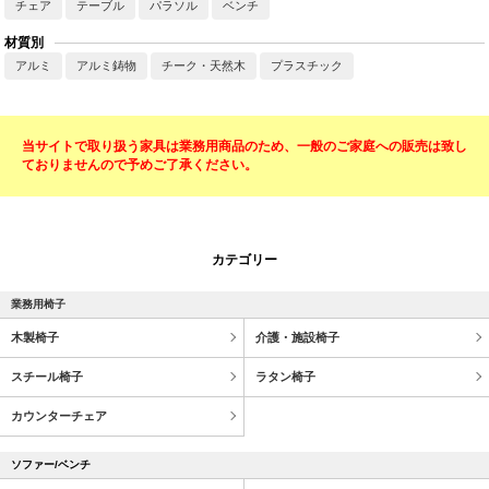
チェア
テーブル
パラソル
ベンチ
材質別
アルミ
アルミ鋳物
チーク・天然木
プラスチック
当サイトで取り扱う家具は業務用商品のため、一般のご家庭への販売は致し
ておりませんので予めご了承ください。
カテゴリー
業務用椅子
木製椅子
介護・施設椅子
スチール椅子
ラタン椅子
カウンターチェア
ソファー/ベンチ