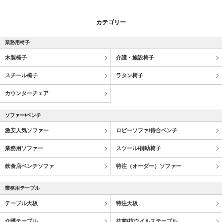
カテゴリー
業務用椅子
木製椅子
介護・施設椅子
スチール椅子
ラタン椅子
カウンターチェア
ソファー/ベンチ
激安人気ソファー
ロビーソファ/待合ベンチ
業務用ソファー
スツール/補助椅子
飲食店ベンチソファ
特注（オーダー）ソファー
業務用テーブル
テーブル天板
特注天板
介護テーブル
抗菌/抗ウイルステーブル