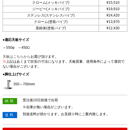
クローム(メッキパイプ)
¥15,510
ジービー(メッキパイプ)
¥19,910
ステンレス(ステンレスパイプ)
¥24,420
クローム(塗装パイプ)
¥13,970
黒粉体(塗装パイプ)
¥12,430
●適応天板サイズ
～550φ ～450□
天板はこちらから
お選び頂けます。
※
上記はあくまで目安の寸法になります。天板質量、使用条件によって適切で
ない場合がございます。
●脚仕上げサイズ
350～700mm
受注後10日前後で出荷
納期
※在庫が無い場合がございます。
別途送料が掛かります。お見積り時にご案内致します。
送料