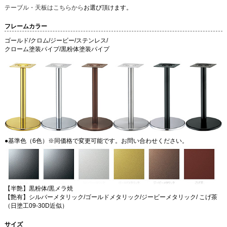
テーブル・天板はこちらから
お選び頂けます。
フレームカラー
ゴールド/クロム/ジービー/ステンレス/
クローム塗装パイプ/黒粉体塗装パイプ
●基準色（6色）※同価格で変更可能です。お問い合わせください。
【半艶】黒粉体/黒メラ焼
【艶有】シルバーメタリック/ゴールドメタリック/ジービーメタリック/ こげ茶
（日塗工09-30D近似）
サイズ