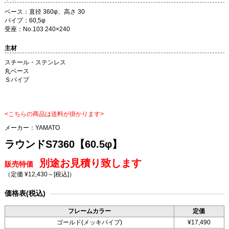
ベース：直径 360φ、高さ 30
パイプ：60,5φ
受座：No.103 240×240
主材
スチール・ステンレス
丸ベース
Ｓパイプ
<こちらの商品は送料が掛かります>
メーカー：
YAMATO
ラウンドS7360【60.5φ】
別途お見積り致します
販売特価
（定価 ¥12,430～
[税込]
）
価格表(税込)
フレームカラー
定価
ゴールド(メッキパイプ)
¥17,490