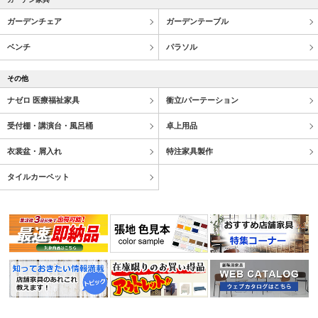
ガーデンチェア
ガーデンテーブル
ベンチ
パラソル
その他
ナゼロ 医療福祉家具
衝立/パーテーション
受付棚・講演台・風呂桶
卓上用品
衣裳盆・屑入れ
特注家具製作
タイルカーペット