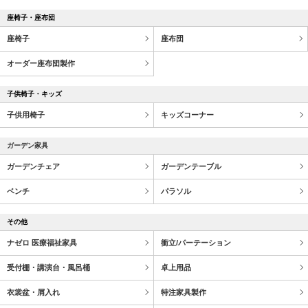
座椅子・座布団
座椅子
座布団
オーダー座布団製作
子供椅子・キッズ
子供用椅子
キッズコーナー
ガーデン家具
ガーデンチェア
ガーデンテーブル
ベンチ
パラソル
その他
ナゼロ 医療福祉家具
衝立/パーテーション
受付棚・講演台・風呂桶
卓上用品
衣裳盆・屑入れ
特注家具製作