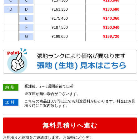
C
C
¥157,300
¥125,840
D
D
¥163,350
¥130,680
E
¥175,450
¥140,360
F
¥187,550
¥150,040
G
¥199,650
¥159,720
受注後、2～3週間前後で出荷
納期
※在庫が無い場合がございます。
こちらの商品は3万円以上でも別途送料が掛かります。料金はお見
送料
積り時にご案内致します。
無料見積りへ進む
お見積りと納期をご連絡致します。お気軽にどうぞ！