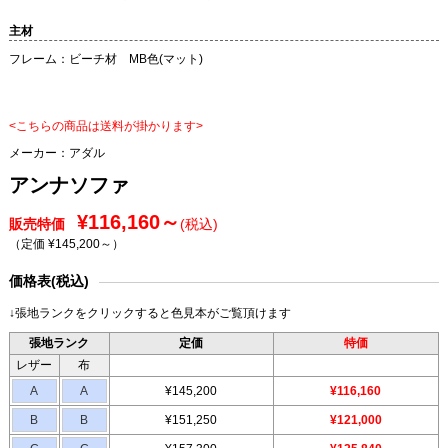
主材
フレーム：ビーチ材 MB色(マット)
<こちらの商品は送料が掛かります>
メーカー：
アダル
アンナソファ
¥116,160～
販売特価
(税込)
（定価 ¥145,200～
）
価格表(税込)
↓張地ランクをクリックすると色見本がご覧頂けます
張地ランク
定価
特価
レザー
布
A
A
¥145,200
¥116,160
B
B
¥151,250
¥121,000