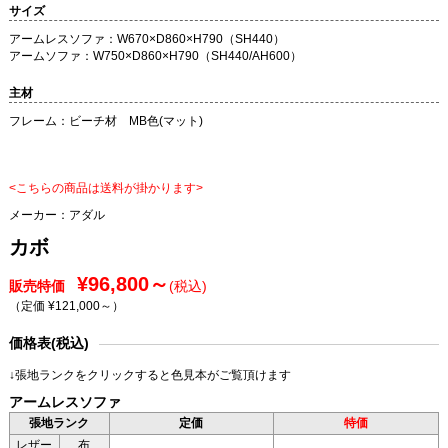
サイズ
アームレスソファ：W670×D860×H790（SH440）
アームソファ：W750×D860×H790（SH440/AH600）
主材
フレーム：ビーチ材 MB色(マット)
<こちらの商品は送料が掛かります>
メーカー：
アダル
カボ
¥96,800～
販売特価
(税込)
（定価 ¥121,000～
）
価格表(税込)
↓張地ランクをクリックすると色見本がご覧頂けます
アームレスソファ
張地ランク
定価
特価
レザー
布