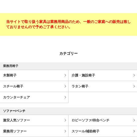
当サイトで取り扱う家具は業務用商品のため、一般のご家庭への販売は致し
ておりませんので予めご了承ください。
カテゴリー
業務用椅子
木製椅子
介護・施設椅子
スチール椅子
ラタン椅子
カウンターチェア
ソファー/ベンチ
激安人気ソファー
ロビーソファ/待合ベンチ
業務用ソファー
スツール/補助椅子