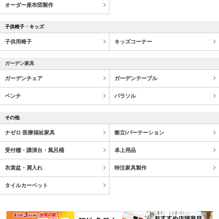
オーダー座布団製作
子供椅子・キッズ
子供用椅子
キッズコーナー
ガーデン家具
ガーデンチェア
ガーデンテーブル
ベンチ
パラソル
その他
ナゼロ 医療福祉家具
衝立/パーテーション
受付棚・講演台・風呂桶
卓上用品
衣裳盆・屑入れ
特注家具製作
タイルカーペット