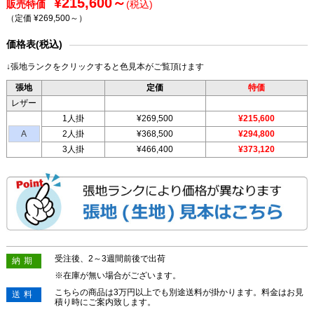
¥215,600～
販売特価
(税込)
（定価 ¥269,500～
）
価格表(税込)
↓張地ランクをクリックすると色見本がご覧頂けます
張地
定価
特価
レザー
1人掛
¥269,500
¥215,600
A
2人掛
¥368,500
¥294,800
3人掛
¥466,400
¥373,120
受注後、2～3週間前後で出荷
納期
※在庫が無い場合がございます。
こちらの商品は3万円以上でも別途送料が掛かります。料金はお見
送料
積り時にご案内致します。