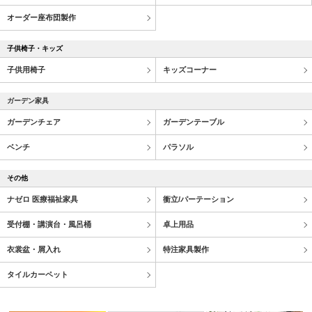
オーダー座布団製作
子供椅子・キッズ
子供用椅子
キッズコーナー
ガーデン家具
ガーデンチェア
ガーデンテーブル
ベンチ
パラソル
その他
ナゼロ 医療福祉家具
衝立/パーテーション
受付棚・講演台・風呂桶
卓上用品
衣裳盆・屑入れ
特注家具製作
タイルカーペット