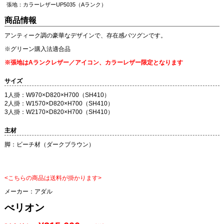
張地：カラーレザーUP5035（Aランク）
商品情報
アンティーク調の豪華なデザインで、存在感バツグンです。
※グリーン購入法適合品
※張地はAランクレザー／アイコン、カラーレザー限定となります
サイズ
1人掛：W970×D820×H700（SH410）
2人掛：W1570×D820×H700（SH410）
3人掛：W2170×D820×H700（SH410）
主材
脚：ビーチ材（ダークブラウン）
<こちらの商品は送料が掛かります>
メーカー：
アダル
べリオン