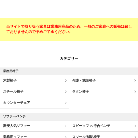
当サイトで取り扱う家具は業務用商品のため、一般のご家庭への販売は致し
ておりませんので予めご了承ください。
カテゴリー
業務用椅子
木製椅子
介護・施設椅子
スチール椅子
ラタン椅子
カウンターチェア
ソファー/ベンチ
激安人気ソファー
ロビーソファ/待合ベンチ
業務用ソファー
スツール/補助椅子