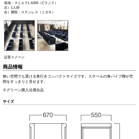
張地：マニエラL-6365（Cランク）
左）1人掛
右）脚部：ステンレス（ミガキ）
設置イメージ
商品情報
狭い空間でも置ける奥行きコンパクトサイズです。スチールの角パイプ脚が空
間をすっきりと見せます。
※グリーン購入法適合品
サイズ