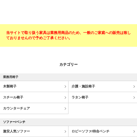
当サイトで取り扱う家具は業務用商品のため、一般のご家庭への販売は致し
ておりませんので予めご了承ください。
カテゴリー
業務用椅子
木製椅子
介護・施設椅子
スチール椅子
ラタン椅子
カウンターチェア
ソファー/ベンチ
激安人気ソファー
ロビーソファ/待合ベンチ