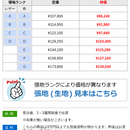
張地ランク
定価
特価
レザー
布
A
A
¥107,800
¥86,240
B
B
¥114,950
¥91,960
C
C
¥122,100
¥97,680
D
D
¥129,250
¥103,400
E
¥144,100
¥115,280
F
¥158,950
¥127,160
G
¥173,800
¥139,040
受注後、2～3週間前後で出荷
納期
※在庫が無い場合がございます。
こちらの商品は3万円以上でも別途送料が掛かります。料金はお見
送料