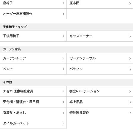
座椅子
座布団
オーダー座布団製作
子供椅子・キッズ
子供用椅子
キッズコーナー
ガーデン家具
ガーデンチェア
ガーデンテーブル
ベンチ
パラソル
その他
ナゼロ 医療福祉家具
衝立/パーテーション
受付棚・講演台・風呂桶
卓上用品
衣裳盆・屑入れ
特注家具製作
タイルカーペット