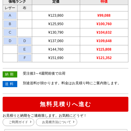
張地ランク
定価
特価
レザー
布
A
¥123,860
¥99,088
B
¥125,950
¥100,760
C
¥130,790
¥104,632
D
D
¥137,060
¥109,648
E
¥144,760
¥115,808
F
¥151,690
¥121,352
受注後3～4週間前後で出荷
納期
別途送料が掛かります。料金はお見積り時にご案内致します。
送料
無料見積りへ進む
お見積りと納期をご連絡致します。お気軽にどうぞ！
ご利用ガイド
お見積方法について