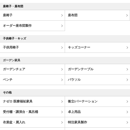
座椅子・座布団
座椅子
座布団
オーダー座布団製作
子供椅子・キッズ
子供用椅子
キッズコーナー
ガーデン家具
ガーデンチェア
ガーデンテーブル
ベンチ
パラソル
その他
ナゼロ 医療福祉家具
衝立/パーテーション
受付棚・講演台・風呂桶
卓上用品
衣裳盆・屑入れ
特注家具製作