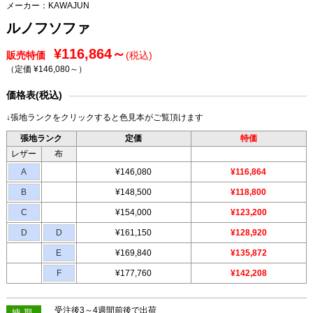
メーカー：
KAWAJUN
ルノフソファ
¥116,864～
販売特価
(税込)
（定価 ¥146,080～
）
価格表(税込)
↓張地ランクをクリックすると色見本がご覧頂けます
張地ランク
定価
特価
レザー
布
A
¥146,080
¥116,864
B
¥148,500
¥118,800
C
¥154,000
¥123,200
D
D
¥161,150
¥128,920
E
¥169,840
¥135,872
F
¥177,760
¥142,208
受注後3～4週間前後で出荷
納期