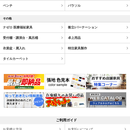
ベンチ
パラソル
その他
ナゼロ 医療福祉家具
衝立/パーテーション
受付棚・講演台・風呂桶
卓上用品
衣裳盆・屑入れ
特注家具製作
タイルカーペット
ご利用ガイド
お見積り方法
お支払いについて