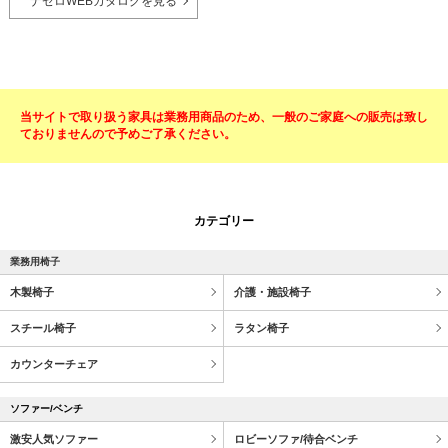
ナゼロWEBカタログを見る
当サイトで取り扱う家具は業務用商品のため、一般のご家庭への販売は致し
ておりませんので予めご了承ください。
カテゴリー
業務用椅子
木製椅子
介護・施設椅子
スチール椅子
ラタン椅子
カウンターチェア
ソファー/ベンチ
激安人気ソファー
ロビーソファ/待合ベンチ