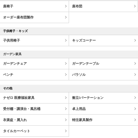
座椅子
座布団
オーダー座布団製作
子供椅子・キッズ
子供用椅子
キッズコーナー
ガーデン家具
ガーデンチェア
ガーデンテーブル
ベンチ
パラソル
その他
ナゼロ 医療福祉家具
衝立/パーテーション
受付棚・講演台・風呂桶
卓上用品
衣裳盆・屑入れ
特注家具製作
タイルカーペット