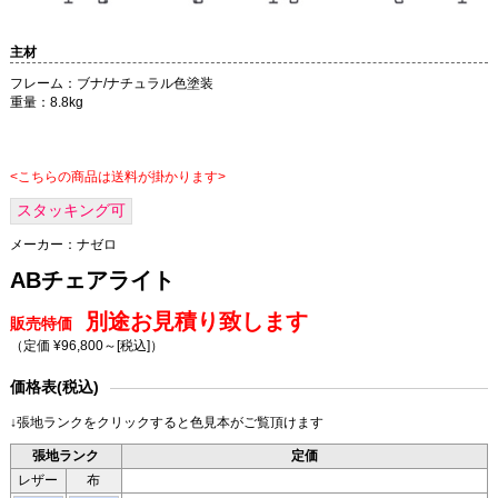
主材
フレーム：ブナ/ナチュラル色塗装
重量：8.8kg
<こちらの商品は送料が掛かります>
スタッキング可
メーカー：
ナゼロ
ABチェアライト
別途お見積り致します
販売特価
（定価 ¥96,800～
[税込]
）
価格表(税込)
↓張地ランクをクリックすると色見本がご覧頂けます
張地ランク
定価
レザー
布