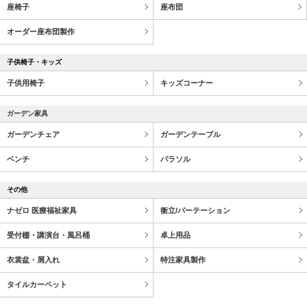
座椅子
座布団
オーダー座布団製作
子供椅子・キッズ
子供用椅子
キッズコーナー
ガーデン家具
ガーデンチェア
ガーデンテーブル
ベンチ
パラソル
その他
ナゼロ 医療福祉家具
衝立/パーテーション
受付棚・講演台・風呂桶
卓上用品
衣裳盆・屑入れ
特注家具製作
タイルカーペット