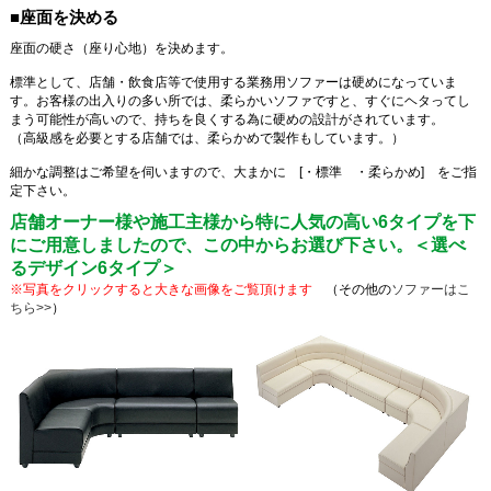
■座面を決める
座面の硬さ（座り心地）を決めます。
標準として、店舗・飲食店等で使用する業務用ソファーは硬めになっていま
す。お客様の出入りの多い所では、柔らかいソファですと、すぐにヘタってし
まう可能性が高いので、持ちを良くする為に硬めの設計がされています。
（高級感を必要とする店舗では、柔らかめで製作もしています。）
細かな調整はご希望を伺いますので、大まかに [・標準 ・柔らかめ] をご指
定下さい。
店舗オーナー様や施工主様から特に人気の高い6タイプを下
にご用意しましたので、この中からお選び下さい。＜選べ
るデザイン6タイプ＞
※写真をクリックすると大きな画像をご覧頂けます
（その他の
ソファーはこ
ちら>>
）