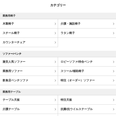
カテゴリー
業務用椅子
木製椅子
介護・施設椅子
スチール椅子
ラタン椅子
カウンターチェア
ソファー/ベンチ
激安人気ソファー
ロビーソファ/待合ベンチ
業務用ソファー
スツール/補助椅子
飲食店ベンチソファ
特注（オーダー）ソファー
業務用テーブル
テーブル天板
特注天板
介護テーブル
抗菌/抗ウイルステーブル