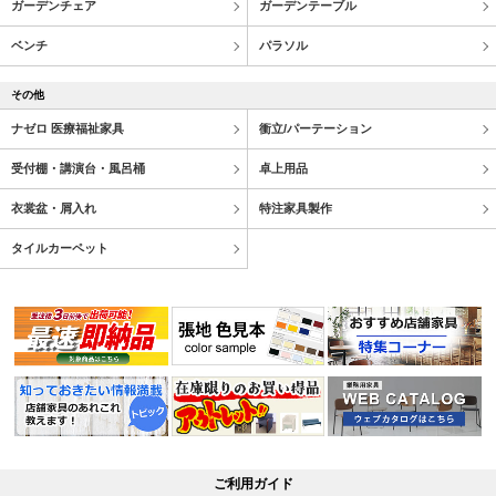
ガーデンチェア
ガーデンテーブル
ベンチ
パラソル
その他
ナゼロ 医療福祉家具
衝立/パーテーション
受付棚・講演台・風呂桶
卓上用品
衣裳盆・屑入れ
特注家具製作
タイルカーペット
ご利用ガイド