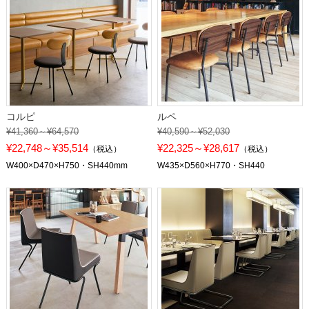
コルピ
ルペ
¥41,360～¥64,570
¥40,590～¥52,030
¥22,748～¥35,514
¥22,325～¥28,617
（税込）
（税込）
W400×D470×H750・SH440mm
W435×D560×H770・SH440