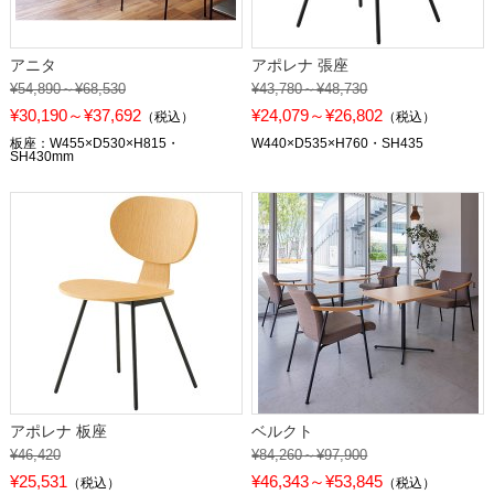
アニタ
アポレナ 張座
¥54,890～¥68,530
¥43,780～¥48,730
¥30,190～¥37,692
¥24,079～¥26,802
（税込）
（税込）
板座：W455×D530×H815・
W440×D535×H760・SH435
SH430mm
アポレナ 板座
ベルクト
¥46,420
¥84,260～¥97,900
¥25,531
¥46,343～¥53,845
（税込）
（税込）