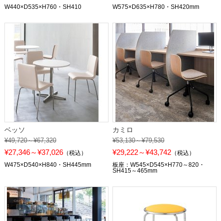
W440×D535×H760・SH410
W575×D635×H780・SH420mm
ベッソ
カミロ
¥49,720～¥67,320
¥53,130～¥79,530
¥27,346～¥37,026
¥29,222～¥43,742
（税込）
（税込）
W475×D540×H840・SH445mm
板座：W545×D545×H770～820・
SH415～465mm