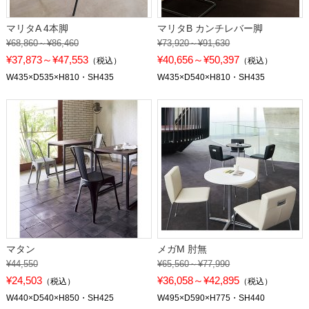
マリタA 4本脚
マリタB カンチレバー脚
¥68,860～¥86,460
¥73,920～¥91,630
¥37,873～¥47,553
¥40,656～¥50,397
（税込）
（税込）
W435×D535×H810・SH435
W435×D540×H810・SH435
マタン
メガM 肘無
¥44,550
¥65,560～¥77,990
¥24,503
¥36,058～¥42,895
（税込）
（税込）
W440×D540×H850・SH425
W495×D590×H775・SH440