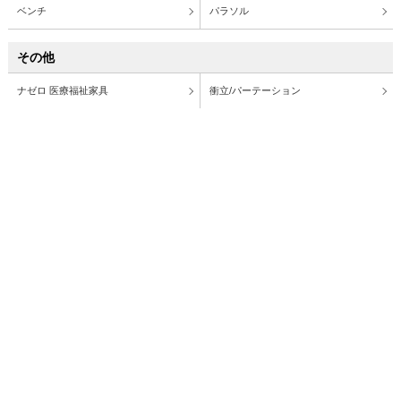
ベンチ
パラソル
その他
ナゼロ 医療福祉家具
衝立/パーテーション
受付棚・講演台・風呂桶
卓上用品
衣裳盆・屑入れ
特注家具製作
タイルカーペット