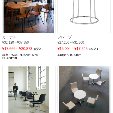
カミナル
フレープ
¥32,120～¥37,950
¥27,280～¥31,900
¥17,666～¥20,873
¥15,004～¥17,545
（税込）
（税込）
板座：W460×D520×H760・
440φ×SH430mm
SH420mm