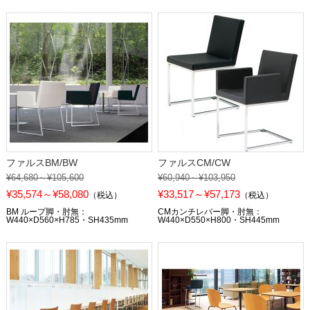
ファルスBM/BW
ファルスCM/CW
¥64,680～¥105,600
¥60,940～¥103,950
¥35,574～¥58,080
¥33,517～¥57,173
（税込）
（税込）
BM ループ脚・肘無：
CMカンチレバー脚・肘無：
W440×D560×H785・SH435mm
W440×D550×H800・SH445mm