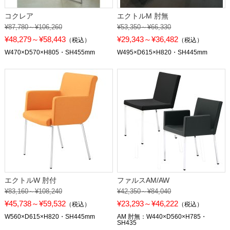
コクレア
エクトルM 肘無
¥87,780～¥106,260
¥53,350～¥66,330
¥48,279～¥58,443
¥29,343～¥36,482
（税込）
（税込）
W470×D570×H805・SH455mm
W495×D615×H820・SH445mm
エクトルW 肘付
ファルスAM/AW
¥83,160～¥108,240
¥42,350～¥84,040
¥45,738～¥59,532
¥23,293～¥46,222
（税込）
（税込）
W560×D615×H820・SH445mm
AM 肘無：W440×D560×H785・
SH435