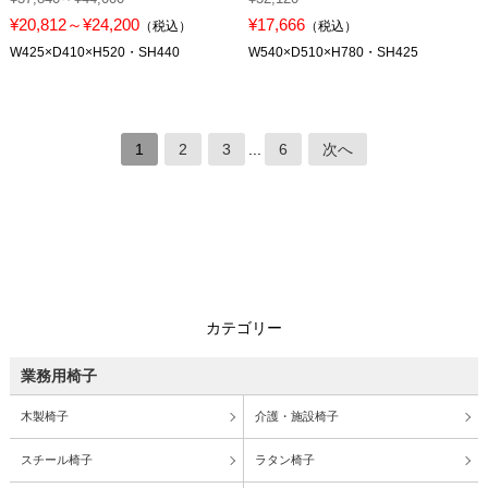
¥20,812～¥24,200
¥17,666
（税込）
（税込）
W425×D410×H520・SH440
W540×D510×H780・SH425
1
2
3
...
6
次へ
カテゴリー
業務用椅子
木製椅子
介護・施設椅子
スチール椅子
ラタン椅子