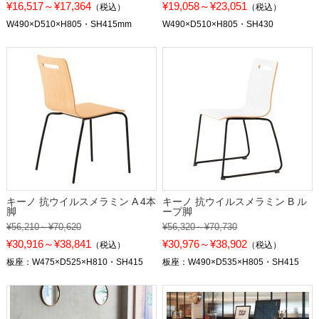
¥16,517～¥17,364
¥19,058～¥23,051
（税込）
（税込）
W490×D510×H805・SH415mm
W490×D510×H805・SH430
キーノ 抗ウイルスメラミン A 4本
キーノ 抗ウイルスメラミン B ル
脚
ープ脚
¥56,210～¥70,620
¥56,320～¥70,730
¥30,916～¥38,841
¥30,976～¥38,902
（税込）
（税込）
板座：W475×D525×H810・SH415
板座：W490×D535×H805・SH415