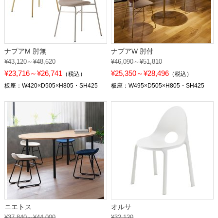
ナプアM 肘無
ナプアW 肘付
¥43,120～¥48,620
¥46,090～¥51,810
¥23,716～¥26,741
¥25,350～¥28,496
（税込）
（税込）
板座：W420×D505×H805・SH425
板座：W495×D505×H805・SH425
ニエトス
オルサ
¥37,840～¥44,000
¥32,120