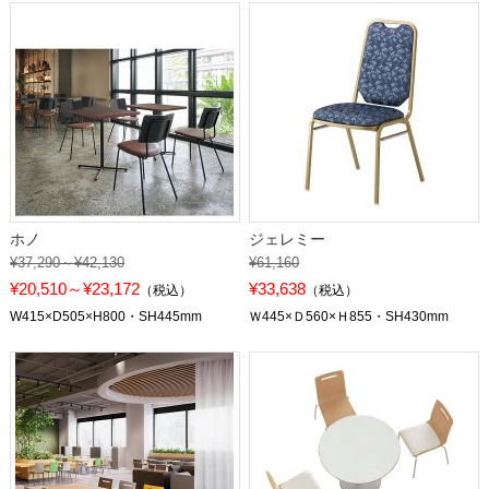
ホノ
ジェレミー
¥37,290～¥42,130
¥61,160
¥20,510～¥23,172
¥33,638
（税込）
（税込）
W415×D505×H800・SH445mm
Ｗ445×Ｄ560×Ｈ855・SH430mm