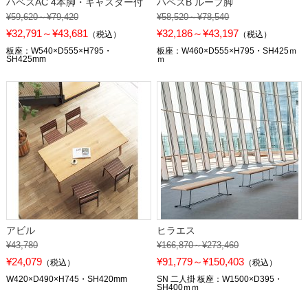
ハベスAC 4本脚・キャスター付
ハベスB ループ脚
¥59,620～¥79,420
¥58,520～¥78,540
¥32,791～¥43,681
¥32,186～¥43,197
（税込）
（税込）
板座：W540×D555×H795・
板座：W460×D555×H795・SH425ｍ
SH425mm
ｍ
アビル
ヒラエス
¥43,780
¥166,870～¥273,460
¥24,079
¥91,779～¥150,403
（税込）
（税込）
W420×D490×H745・SH420mm
SN 二人掛 板座：W1500×D395・
SH400ｍｍ