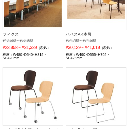
フィクス
ハベスA 4本脚
¥43,560～¥56,980
¥54,780～¥74,580
¥23,958～¥31,339
¥30,129～¥41,019
（税込）
（税込）
板座：W480×D540×H815・
板座：W490×D555×H795・
SH420mm
SH425mm