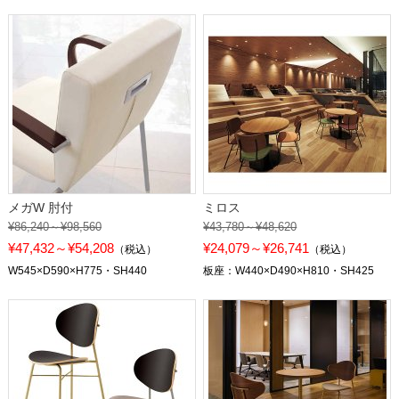
メガW 肘付
ミロス
¥86,240～¥98,560
¥43,780～¥48,620
¥47,432～¥54,208
¥24,079～¥26,741
（税込）
（税込）
W545×D590×H775・SH440
板座：W440×D490×H810・SH425