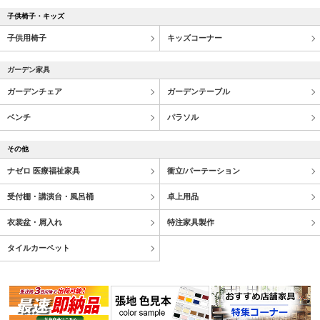
子供椅子・キッズ
子供用椅子
キッズコーナー
ガーデン家具
ガーデンチェア
ガーデンテーブル
ベンチ
パラソル
その他
ナゼロ 医療福祉家具
衝立/パーテーション
受付棚・講演台・風呂桶
卓上用品
衣裳盆・屑入れ
特注家具製作
タイルカーペット