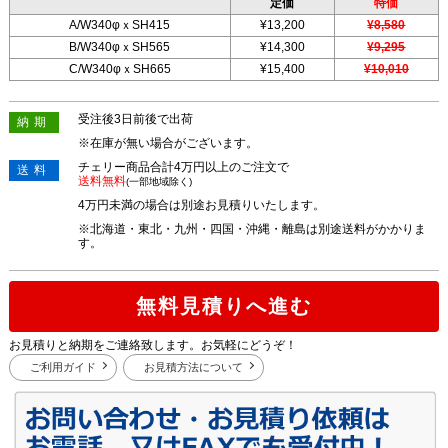
定価
特価
A/W340φｘSH415
¥13,200
¥8,580
B/W340φｘSH565
¥14,300
¥9,295
C/W340φｘSH665
¥15,400
¥10,010
受注後3日前後で出荷
納期
※在庫が無い場合がございます。
チェリー商品合計4万円以上のご注文で
送料
送料無料
(一部地域除く)
4万円未満の場合は別途お見積りいたします。
※北海道・東北・九州・四国・沖縄・離島は別途送料がかかりま
す。
無料見積りへ進む
お見積りと納期をご連絡致します。お気軽にどうぞ！
ご利用ガイド
お見積方法について