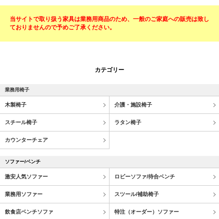
当サイトで取り扱う家具は業務用商品のため、一般のご家庭への販売は致し
ておりませんので予めご了承ください。
カテゴリー
業務用椅子
木製椅子
介護・施設椅子
スチール椅子
ラタン椅子
カウンターチェア
ソファー/ベンチ
激安人気ソファー
ロビーソファ/待合ベンチ
業務用ソファー
スツール/補助椅子
飲食店ベンチソファ
特注（オーダー）ソファー