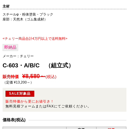
主材
スチールφ・粉体塗装・ブラック
座部：天然木（ゴム集成材）
<チェリー商品合計4万円以上で送料無料>
即納品
メーカー：
チェリー
C-603・A/B/C （組立式）
¥8,580～
販売特価
(税込)
（定価 ¥13,200～
）
SALE対象品
販売特価から更にお値引き！
無料見積フォームまたはFAXにてご依頼ください。
価格表(税込)