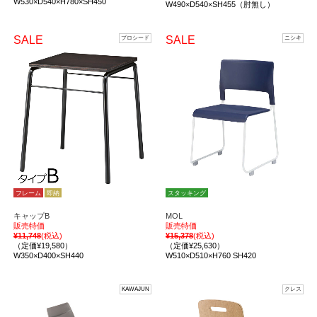
W530×D540×H780×SH450
W490×D540×SH455（肘無し）
SALE
SALE
プロシード
ニシキ
フレーム
即納
スタッキング
キャップB
MOL
販売特価
販売特価
¥11,748
(税込)
¥15,378
(税込)
（定価¥19,580）
（定価¥25,630）
W350×D400×SH440
W510×D510×H760 SH420
KAWAJUN
クレス