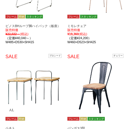
フレーム
即納
スタッキング
フレーム
スタッキング
ピノスBHループ脚ハイバック（板座）
ミモレチェア
販売特価
販売特価
¥22,022～
(税込)
¥19,360
(税込)
（定価¥40,040～）
（定価¥24,200）
W485×D530×SH415
W460×D523×SH425
SALE
SALE
プロシード
チェリー
フレーム
即納
フレーム
即納
スタッキング
ペネト
パンガス3型