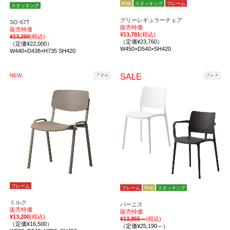
即納
スタッキング
フレーム
スタッキング
グリーレギュラーチェア
SO-67T
販売特価
販売特価
¥13,781
(税込)
¥13,200
(税込)
（定価¥23,760）
（定価¥22,000）
W450×D540×SH420
W440×D438×H735 SH420
NEW
SALE
アダル
クレス
フレーム
フレーム
即納
スタッキング
ミルク
パーニス
販売特価
販売特価
¥13,200
(税込)
¥13,855～
(税込)
（定価¥16,500）
（定価¥25,190～）