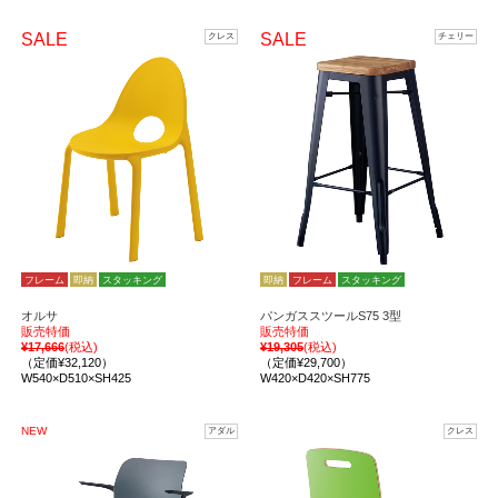
SALE
SALE
クレス
チェリー
フレーム
即納
スタッキング
即納
フレーム
スタッキング
オルサ
パンガススツールS75 3型
販売特価
販売特価
¥17,666
(税込)
¥19,305
(税込)
（定価¥32,120）
（定価¥29,700）
W540×D510×SH425
W420×D420×SH775
NEW
アダル
クレス