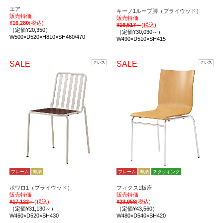
エア
キーノ1ループ脚（プライウッド）
販売特価
販売特価
¥16,280
(税込)
¥16,517～
(税込)
（定価¥20,350）
（定価¥30,030～）
W500×D520×H810×SH460/470
W490×D510×SH415
SALE
SALE
クレス
クレス
フレーム
即納
フレーム
即納
スタッキング
ポワロ1（プライウッド）
フィクス1板座
販売特価
販売特価
¥17,122～
(税込)
¥23,958
(税込)
（定価¥31,130～）
（定価¥43,560）
W460×D520×SH430
W480×D540×SH420