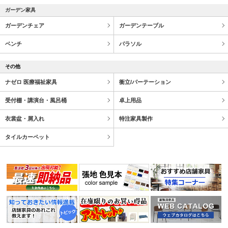
ガーデン家具
ガーデンチェア
ガーデンテーブル
ベンチ
パラソル
その他
ナゼロ 医療福祉家具
衝立/パーテーション
受付棚・講演台・風呂桶
卓上用品
衣裳盆・屑入れ
特注家具製作
タイルカーペット