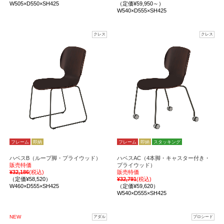
W505×D550×SH425
（定価¥59,950～）
W540×D555×SH425
クレス
クレス
フレーム
即納
フレーム
即納
スタッキング
ハベスB（ループ脚・プライウッド）
ハベスAC（4本脚・キャスター付き・
販売特価
プライウッド）
¥32,186
(税込)
販売特価
（定価¥58,520）
¥32,791
(税込)
W460×D555×SH425
（定価¥59,620）
W540×D555×SH425
NEW
アダル
プロシード