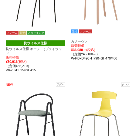
張地
フレーム
フレーム
即納
スタッキング
カノーヴァ
抗ウイルス仕様
販売特価
抗ウイルス仕様 キーノ1（プライウッ
¥36,080～
(税込)
ド）
（定価¥45,100～）
販売特価
W440×D490×H790×SH470/480
¥30,916
(税込)
（定価¥56,210）
W475×D525×SH415
NEW
アダル
クレス