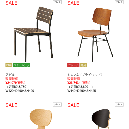
SALE
SALE
クレス
クレス
即納
スタッキング
フレーム
即納
アビル
ミロス1（プライウッド）
販売特価
販売特価
¥24,079
(税込)
¥26,741～
(税込)
（定価¥43,780）
（定価¥48,620～）
W420×D490×SH420
W440×D490×SH425
SALE
SALE
クレス
クレス