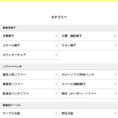
カテゴリー
業務用椅子
木製椅子
介護・施設椅子
スチール椅子
ラタン椅子
カウンターチェア
ソファー/ベンチ
激安人気ソファー
ロビーソファ/待合ベンチ
業務用ソファー
スツール/補助椅子
飲食店ベンチソファ
特注（オーダー）ソファー
業務用テーブル
テーブル天板
特注天板