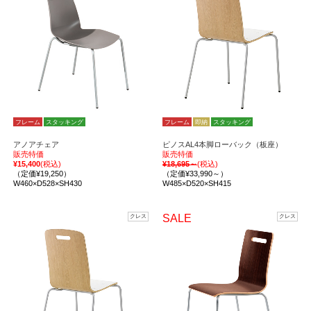
フレーム
スタッキング
フレーム
即納
スタッキング
アノアチェア
ピノスAL4本脚ローバック（板座）
販売特価
販売特価
¥15,400
(税込)
¥18,695～
(税込)
（定価¥19,250）
（定価¥33,990～）
W460×D528×SH430
W485×D520×SH415
SALE
クレス
クレス