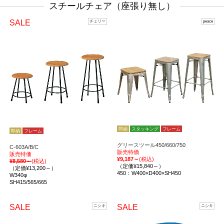
スチールチェア（座張り無し）
SALE
チェリー
peace
即納
スタッキング
フレーム
即納
フレーム
グリースツール450/660/750
C-603A/B/C
販売特価
販売特価
¥9,187～
(税込)
¥8,580～
(税込)
（定価¥15,840～）
（定価¥13,200～）
450：W400×D400×SH450
W340φ
SH415/565/665
SALE
SALE
ニシキ
ニシキ