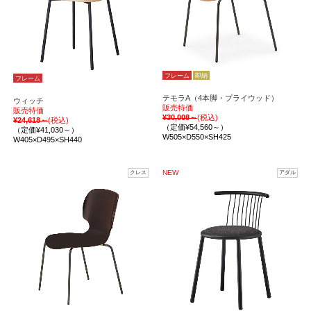
フレーム
即納
フレーム
テモラA（4本脚・プライウッド）
ウィッチ
販売特価
販売特価
¥30,008～
(税込)
¥24,618～
(税込)
（定価¥54,560～）
（定価¥41,030～）
W505×D550×SH425
W405×D495×SH440
NEW
クレス
アダル