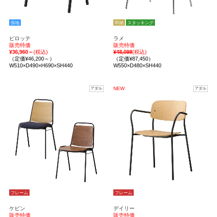
張地
即納
スタッキング
ピロッテ
ラメ
販売特価
販売特価
¥36,960～
(税込)
¥48,098
(税込)
（定価¥46,200～）
（定価¥87,450）
W510×D490×H690×SH440
W550×D480×SH440
NEW
アダル
アダル
フレーム
フレーム
ケビン
デイリー
販売特価
販売特価