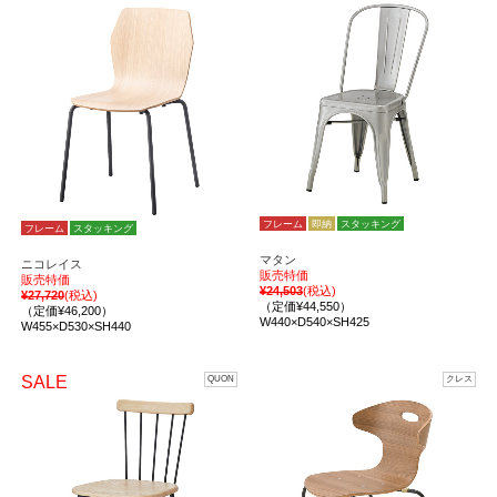
フレーム
即納
スタッキング
フレーム
スタッキング
マタン
ニコレイス
販売特価
販売特価
¥24,503
(税込)
¥27,720
(税込)
（定価¥44,550）
（定価¥46,200）
W440×D540×SH425
W455×D530×SH440
SALE
QUON
クレス