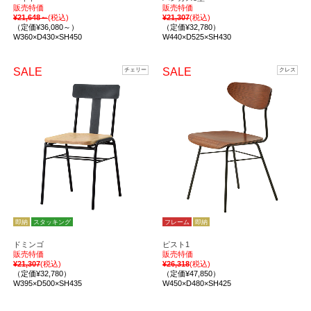
販売特価
販売特価
¥21,648～
(税込)
¥21,307
(税込)
（定価¥36,080～）
（定価¥32,780）
W360×D430×SH450
W440×D525×SH430
SALE
SALE
チェリー
クレス
即納
スタッキング
フレーム
即納
ドミンゴ
ピスト1
販売特価
販売特価
¥21,307
(税込)
¥26,318
(税込)
（定価¥32,780）
（定価¥47,850）
W395×D500×SH435
W450×D480×SH425