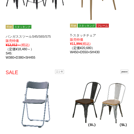
即納
スタッキング
フレーム
即納
スタッキング
T-スタッチチェア
パンガススツールS45/S65/S75
販売特価
販売特価
¥11,994
(税込)
¥12,012～
(税込)
（定価¥20,680）
（定価¥18,480～）
W450×D550×SH430
S45:
W380×D380×SH455
SALE
ニシキ
peace