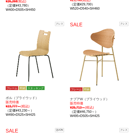
¥23,760
(税込)
¥26,268
(税込)
（定価¥29,700）
（定価¥43,780）
W520×D540×SH460
W400×D505×SH450
SALE
クレス
クレス
フレーム
即納
スタッキング
フレーム
即納
ポル（プライウッド）
ナプアW（プライウッド）
販売特価
販売特価
¥23,777～
(税込)
¥25,713～
(税込)
（定価¥43,230～）
（定価¥46,750～）
W490×D525×SH425
W495×D505×SH425
SALE
QUON
クレス