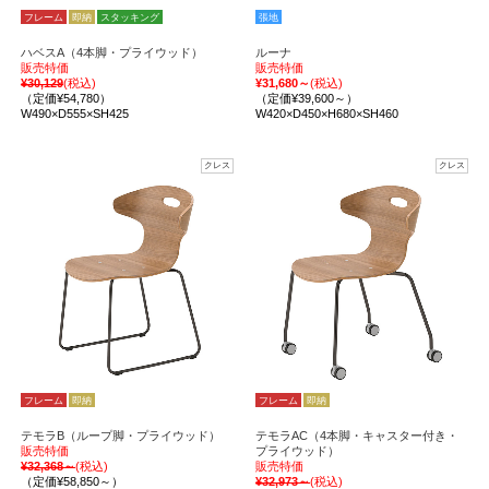
フレーム
即納
スタッキング
張地
ハベスA（4本脚・プライウッド）
ルーナ
販売特価
販売特価
¥30,129
(税込)
¥31,680～
(税込)
（定価¥54,780）
（定価¥39,600～）
W490×D555×SH425
W420×D450×H680×SH460
クレス
クレス
フレーム
即納
フレーム
即納
テモラB（ループ脚・プライウッド）
テモラAC（4本脚・キャスター付き・
販売特価
プライウッド）
¥32,368～
(税込)
販売特価
（定価¥58,850～）
¥32,973～
(税込)