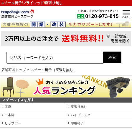
スチール椅子/プライウッド/座張り無し
店舗家具トップ
スチール椅子（座張り無し）
スチールイスを探す
張座
座張り無し
一本脚
パイプチェア
ヒップバー
即納椅子