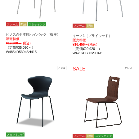
フレーム
即納
スタッキング
フレーム
即納
ピノスAH4本脚ハイバック（板座）
キーノ1（プライウッド）
販売特価
販売特価
¥19,300～
(税込)
¥16,456～
(税込)
（定価¥35,090～）
（定価¥29,920～）
W485×D530×SH415
W475×D500×SH415
SALE
アダル
クレス
スタッキング
フレーム
即納
スタッキング