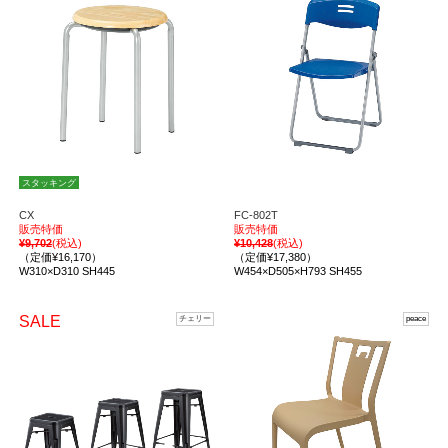
スタッキング
CX
FC-802T
販売特価
販売特価
¥9,702
(税込)
¥10,428
(税込)
（定価¥16,170）
（定価¥17,380）
W310×D310 SH445
W454×D505×H793 SH455
SALE
チェリー
peace