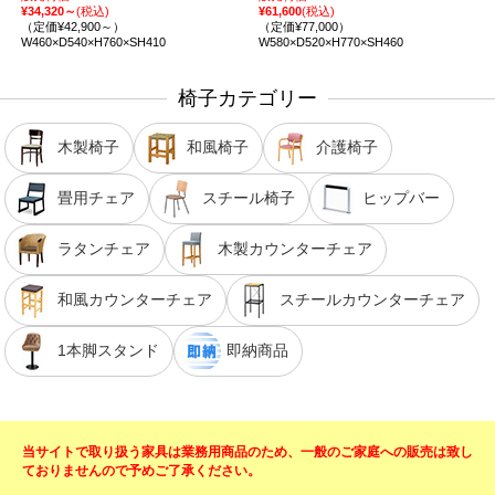
¥34,320～
(税込)
¥61,600
(税込)
（定価¥42,900～）
（定価¥77,000）
W460×D540×H760×SH410
W580×D520×H770×SH460
椅子カテゴリー
木製椅子
和風椅子
介護椅子
畳用チェア
スチール椅子
ヒップバー
ラタンチェア
木製カウンターチェア
和風カウンターチェア
スチールカウンターチェア
1本脚スタンド
即納商品
当サイトで取り扱う家具は業務用商品のため、一般のご家庭への販売は致し
ておりませんので予めご了承ください。