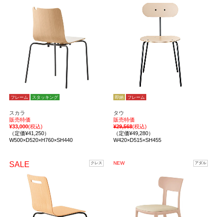
フレーム
スタッキング
即納
フレーム
スカラ
タウ
販売特価
販売特価
¥33,000
(税込)
¥29,568
(税込)
（定価¥41,250）
（定価¥49,280）
W500×D520×H760×SH440
W420×D515×SH455
SALE
NEW
クレス
アダル