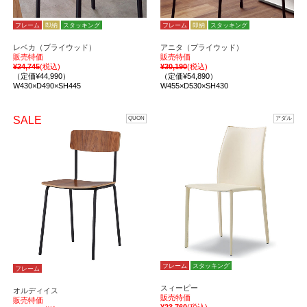
フレーム
即納
スタッキング
フレーム
即納
スタッキング
レベカ（プライウッド）
アニタ（プライウッド）
販売特価
販売特価
¥24,745
(税込)
¥30,190
(税込)
（定価¥44,990）
（定価¥54,890）
W430×D490×SH445
W455×D530×SH430
SALE
QUON
アダル
フレーム
スタッキング
フレーム
スィーピー
オルディイス
販売特価
販売特価