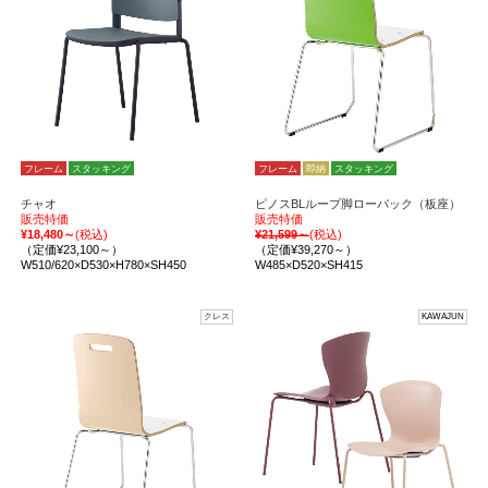
フレーム
スタッキング
フレーム
即納
スタッキング
チャオ
ピノスBLループ脚ローバック（板座）
販売特価
販売特価
¥18,480～
(税込)
¥21,599～
(税込)
（定価¥23,100～）
（定価¥39,270～）
W510/620×D530×H780×SH450
W485×D520×SH415
クレス
KAWAJUN