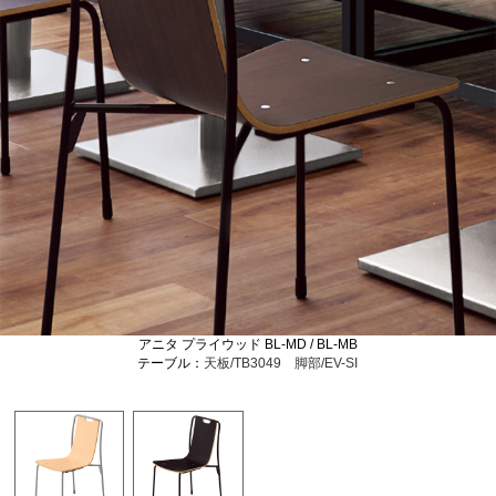
アニタ プライウッド BL-MD / BL-MB
テーブル：
天板/TB3049
脚部/EV-SI