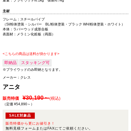
重量：プライウッド/6.1kg 張座/6.7kg
主材
フレーム：スチールパイプ
（SI/粉体塗装・シルバー BL/粉体塗装・ブラック WH/粉体塗装・ホワイト）
本体：ラバーウッド成形合板
表面材：メラミン化粧板（両面）
<こちらの商品は送料が掛かります>
即納品
スタッキング可
※プライウッドのみ即納となります。
メーカー：
クレス
アニタ
¥30,190～
販売特価
(税込)
（定価 ¥54,890～
）
SALE対象品
販売特価から更にお値引き！
無料見積フォームまたはFAXにてご依頼ください。