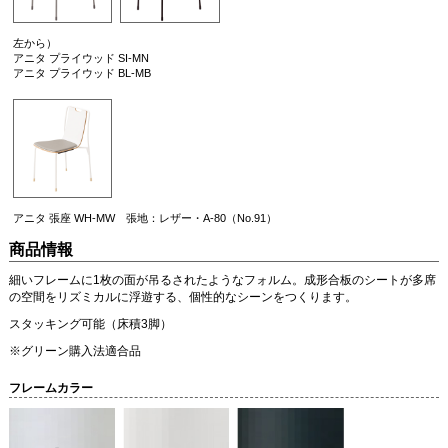
左から）
アニタ プライウッド SI-MN
アニタ プライウッド BL-MB
アニタ 張座 WH-MW 張地：レザー・A-80（No.91）
商品情報
細いフレームに1枚の面が吊るされたようなフォルム。成形合板のシートが多席
の空間をリズミカルに浮遊する、個性的なシーンをつくります。
スタッキング可能（床積3脚）
※グリーン購入法適合品
フレームカラー