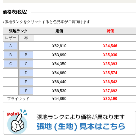
価格表(税込)
↓張地ランクをクリックすると色見本がご覧頂けます
張地ランク
定価
特価
レザー
布
A
¥62,810
¥34,546
B
B
¥63,690
¥35,030
C
C
¥64,350
¥35,393
D
¥64,680
¥35,574
E
¥66,440
¥36,542
F
¥68,530
¥37,692
プライウッド
¥54,890
¥30,190