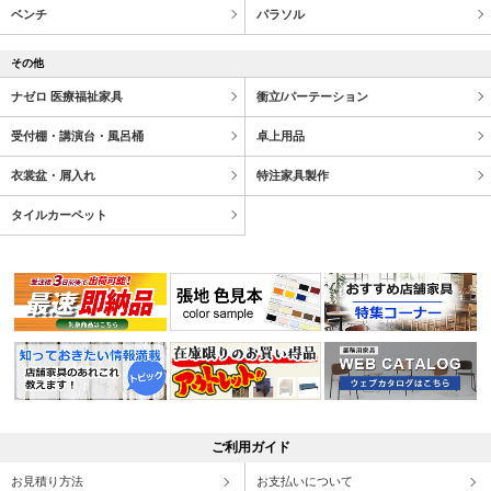
ベンチ
パラソル
その他
ナゼロ 医療福祉家具
衝立/パーテーション
受付棚・講演台・風呂桶
卓上用品
衣裳盆・屑入れ
特注家具製作
タイルカーペット
ご利用ガイド
お見積り方法
お支払いについて