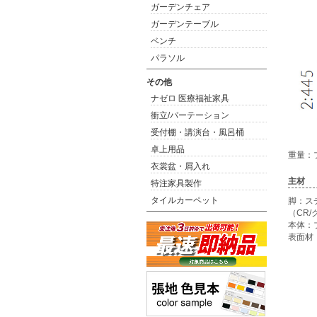
ガーデンチェア
ガーデンテーブル
ベンチ
パラソル
その他
ナゼロ 医療福祉家具
衝立/パーテーション
受付棚・講演台・風呂桶
卓上用品
重量：プ
衣裳盆・屑入れ
主材
特注家具製作
タイルカーペット
脚：ス
（CR
本体：
表面材