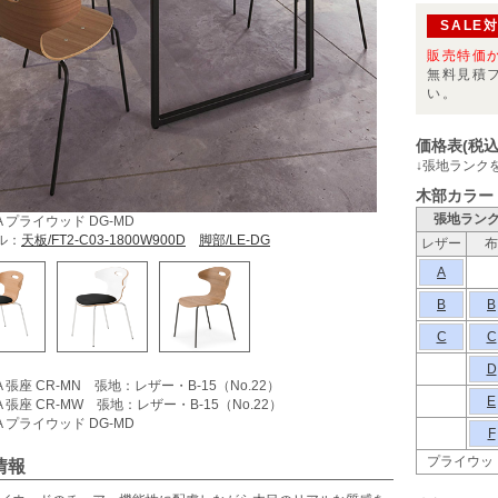
SALE
販売特価
無料見積
い。
価格表(税込
↓張地ランク
木部カラー
張地ラン
 プライウッド DG-MD
ル：
天板/FT2-C03-1800W900D
脚部/LE-DG
レザー
布
A
B
B
C
C
）
D
 張座 CR-MN 張地：レザー・B-15（No.22）
E
 張座 CR-MW 張地：レザー・B-15（No.22）
 プライウッド DG-MD
F
プライウッ
情報