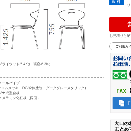
こ
送料
り
お見積りと納
ご利用ガ
ライウッド/5.4Kg 張座/6.3Kg
チールパイプ
/クロムメッキ DG/粉体塗装・ダークグレーメタリック）
ブナ成型合板
：メラミン化粧板（両面）