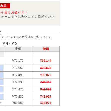
対象品
から更にお値引き！
フォームまたはFAXにてご依頼くださ
)
をクリックすると色見本がご覧頂けます
 MN・MD
ク
定価
特価
¥71,170
¥39,144
¥72,050
¥39,628
¥72,490
¥39,870
¥72,930
¥40,112
¥74,470
¥40,959
¥76,230
¥41,927
ド
¥59,950
¥32,973