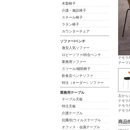
木製椅子
介護・施設椅子
スチール椅子
ラタン椅子
カウンターチェア
ソファー/ベンチ
激安人気ソファー
ロビーソファ/待合ベンチ
テモラA
業務用ソファー
テーブ
スツール/補助椅子
飲食店ベンチソファ
特注（オーダー）ソファー
業務用テーブル
左から
テーブル天板
テモラA
テモラA
特注天板
テモラA
介護テーブル
抗菌/抗ウイルステーブル
商品
オフィス・会議テーブル