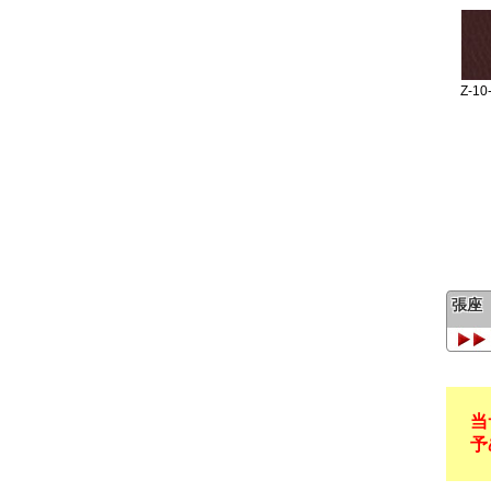
張座
当
予