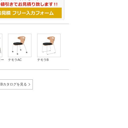
ター
テモラAC
テモラB
EBカタログを見る