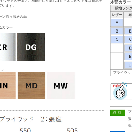
ライウッドのチェア。機能性に配慮しながら木目のリアルな質感を
木部カラー
ています。
張地ラン
レザー
布
ーン購入法適合品
A
ムカラー
B
B
C
C
D
E
F
カラー
プライウッ
プ
納期
張
※