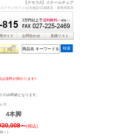
【テモラA】スチールチェア
レストラン/カフェ/公共施設/店舗家具・業務用家具
用ガイド
お問合わせ
見積リスト
品は送料が掛かります>
ドのみ即納となります。
レス
 4本脚
¥30,008～
(税込)
60～
）