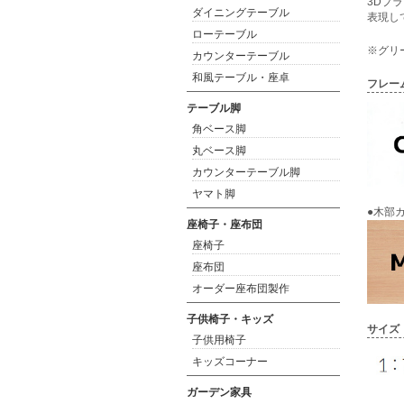
3Dプ
ダイニングテーブル
表現し
ローテーブル
※グリ
カウンターテーブル
和風テーブル・座卓
フレー
テーブル脚
角ベース脚
丸ベース脚
カウンターテーブル脚
ヤマト脚
●木部
座椅子・座布団
座椅子
座布団
オーダー座布団製作
子供椅子・キッズ
サイズ
子供用椅子
キッズコーナー
ガーデン家具