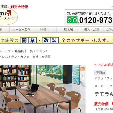
例
オーダー製作
張替え
展示場
搬入・組立
ご利
具トップ
店舗椅子一覧
テモラA
レストラン・カフェ
会社・会議室
<こちらの商
即納品
※プライウッ
メーカー：
ク
テモラA
販売特価
（定価 ¥54,5