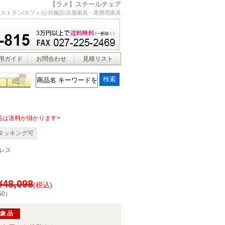
【ラメ】スチールチェア
レストラン/カフェ/公共施設/店舗家具・業務用家具
用ガイド
お問合わせ
見積リスト
品は送料が掛かります>
タッキング可
レス
¥48,098
(税込)
50
）
対象品