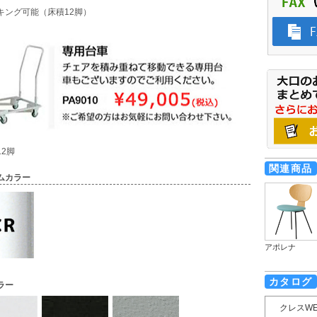
キング可能（床積12脚）
12脚
関連商品
ムカラー
アポレナ
カタログ
ラー
クレスW