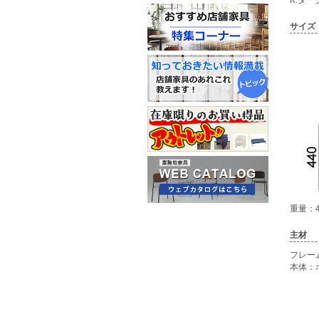
サイズ
重量：4
主材
フレー
本体：