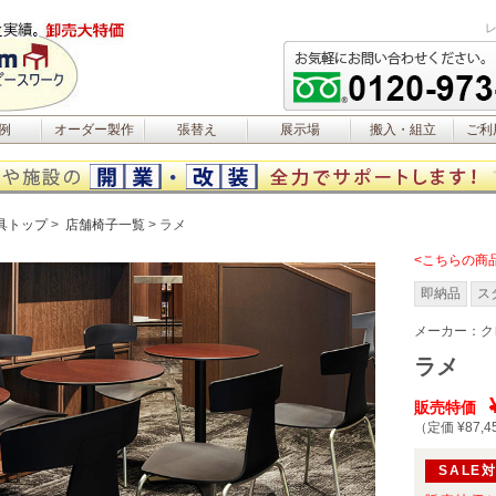
例
オーダー製作
張替え
展示場
搬入・組立
ご利
具トップ
店舗椅子一覧
ラメ
<こちらの商
即納品
ス
メーカー：
ク
ラメ
販売特価
（定価 ¥87,4
SALE