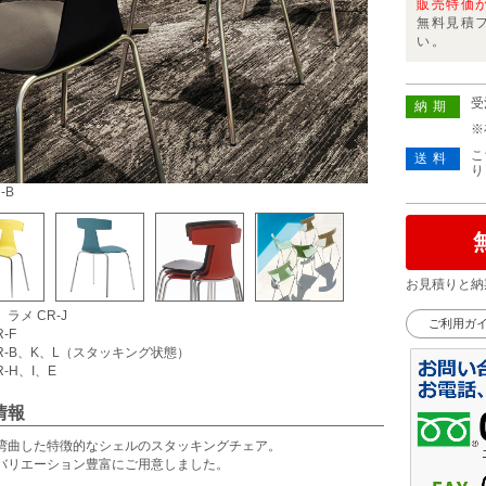
販売特価
無料見積
い。
受
納期
※
こ
送料
り
-B
お見積りと納
ラメ CR-J
ご利用ガ
-F
CR-B、K、L（スタッキング状態）
R-H、I、E
情報
湾曲した特徴的なシェルのスタッキングチェア。
バリエーション豊富にご用意しました。