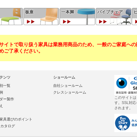
板座
一本脚
パイプチェア
サイトで取り扱う家具は業務用商品のため、一般のご家庭への
めご了承ください。
テンツ
ショールーム
別一覧
自社ショールーム
例
クレスショールーム
このサイトは
ダー製作
す。SSL対
え
されます。
家具選びのポイント
Bカタログ