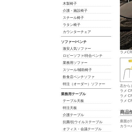
木製椅子
介護・施設椅子
スチール椅子
ラタン椅子
カウンターチェア
ソファー/ベンチ
激安人気ソファー
ラメCR
ロビーソファ/待合ベンチ
業務用ソファー
スツール/補助椅子
飲食店ベンチソファ
特注（オーダー）ソファー
左から）
ラメ CR
業務用テーブル
ラメ 
テーブル天板
ラメ C
特注天板
商品
介護テーブル
座面が
抗菌/抗ウイルステーブル
カラー
オフィス・会議テーブル