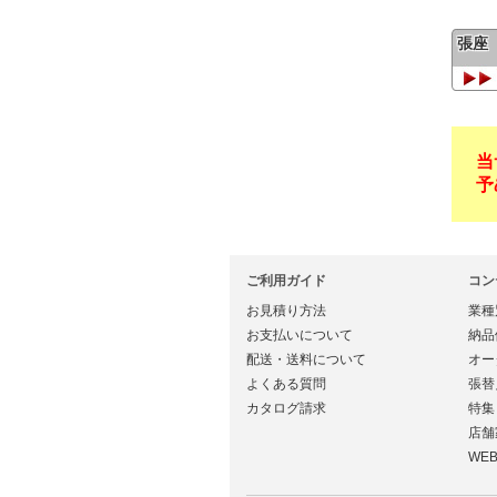
張座
当
予
ご利用ガイド
コン
お見積り方法
業種
お支払いについて
納品
配送・送料について
オー
よくある質問
張替
カタログ請求
特集
店舗
WE