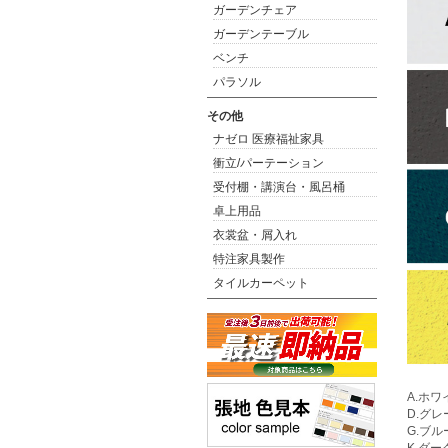
ガーデンチェア
ガーデンテーブル
ベンチ
パラソル
その他
ナゼロ 医療福祉家具
衝立/パーテーション
受付棚・講演台・風呂桶
卓上用品
衣裳盆・屑入れ
特注家具製作
タイルカーペット
A.ホ
D.グ
G.ブル
K.ダー