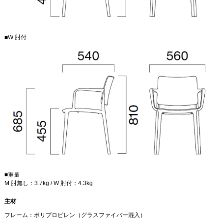
■W 肘付
■重量
M 肘無し：3.7kg / W 肘付：4.3kg
主材
フレーム：ポリプロピレン（グラスファイバー混入）