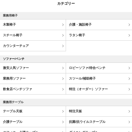
カテゴリー
業務用椅子
木製椅子
介護・施設椅子
スチール椅子
ラタン椅子
カウンターチェア
ソファー/ベンチ
激安人気ソファー
ロビーソファ/待合ベンチ
業務用ソファー
スツール/補助椅子
飲食店ベンチソファ
特注（オーダー）ソファー
業務用テーブル
テーブル天板
特注天板
介護テーブル
抗菌/抗ウイルステーブル