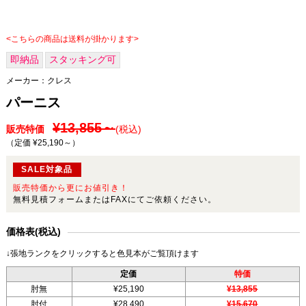
<こちらの商品は送料が掛かります>
即納品
スタッキング可
メーカー：
クレス
パーニス
¥13,855～
販売特価
(税込)
（定価 ¥25,190～
）
SALE対象品
販売特価から更にお値引き！
無料見積フォームまたはFAXにてご依頼ください。
価格表(税込)
↓張地ランクをクリックすると色見本がご覧頂けます
定価
特価
肘無
¥25,190
¥13,855
肘付
¥28,490
¥15,670