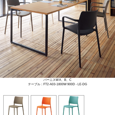
パーニスW A、B、C
テーブル：FT2-A03-1800W 900D - LE-DG