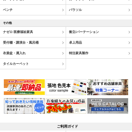
ベンチ
パラソル
その他
ナゼロ 医療福祉家具
衝立/パーテーション
受付棚・講演台・風呂桶
卓上用品
衣裳盆・屑入れ
特注家具製作
タイルカーペット
ご利用ガイド