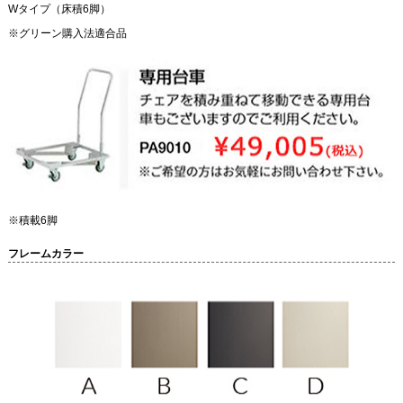
Wタイプ（床積6脚）
※グリーン購入法適合品
※積載6脚
フレームカラー