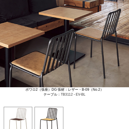
ポワロ2（張座）DG 張材：レザー・B-09（No.2）
テーブル：
TB3112
-
EV-BL