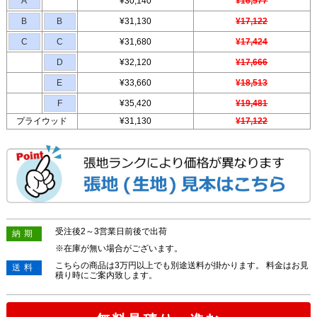
A
¥30,140
¥16,577
B
B
¥31,130
¥17,122
C
C
¥31,680
¥17,424
D
¥32,120
¥17,666
E
¥33,660
¥18,513
F
¥35,420
¥19,481
プライウッド
¥31,130
¥17,122
受注後2～3営業日前後で出荷
納期
※在庫が無い場合がございます。
こちらの商品は3万円以上でも別途送料が掛かります。 料金はお見
送料
積り時にご案内致します。