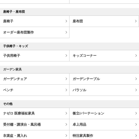
座椅子・座布団
座椅子
座布団
オーダー座布団製作
子供椅子・キッズ
子供用椅子
キッズコーナー
ガーデン家具
ガーデンチェア
ガーデンテーブル
ベンチ
パラソル
その他
ナゼロ 医療福祉家具
衝立/パーテーション
受付棚・講演台・風呂桶
卓上用品
衣裳盆・屑入れ
特注家具製作