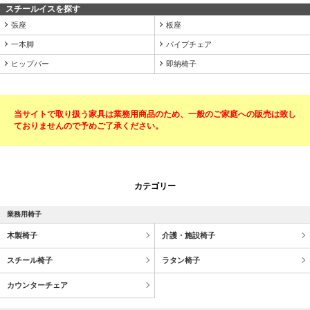
スチールイスを探す
張座
板座
一本脚
パイプチェア
ヒップバー
即納椅子
当サイトで取り扱う家具は業務用商品のため、一般のご家庭への販売は致し
ておりませんので予めご了承ください。
カテゴリー
業務用椅子
木製椅子
介護・施設椅子
スチール椅子
ラタン椅子
カウンターチェア