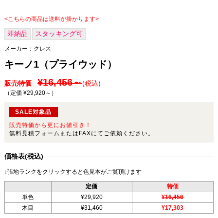
<こちらの商品は送料が掛かります>
即納品
スタッキング可
メーカー：
クレス
キーノ1（プライウッド）
¥16,456～
販売特価
(税込)
（定価 ¥29,920～
）
SALE対象品
販売特価から更にお値引き！
無料見積フォームまたはFAXにてご依頼ください。
価格表(税込)
↓張地ランクをクリックすると色見本がご覧頂けます
定価
特価
単色
¥29,920
¥16,456
木目
¥31,460
¥17,303