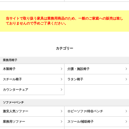
当サイトで取り扱う家具は業務用商品のため、一般のご家庭への販売は致し
ておりませんので予めご了承ください。
カテゴリー
業務用椅子
木製椅子
介護・施設椅子
スチール椅子
ラタン椅子
カウンターチェア
ソファー/ベンチ
激安人気ソファー
ロビーソファ/待合ベンチ
業務用ソファー
スツール/補助椅子