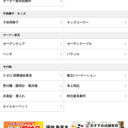
オーダー座布団製作
子供椅子・キッズ
子供用椅子
キッズコーナー
ガーデン家具
ガーデンチェア
ガーデンテーブル
ベンチ
パラソル
その他
ナゼロ 医療福祉家具
衝立/パーテーション
受付棚・講演台・風呂桶
卓上用品
衣裳盆・屑入れ
特注家具製作
タイルカーペット