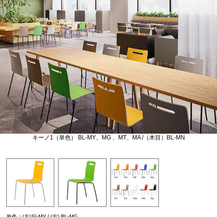
キーノ1（単色） BL-MY、MG 、MT、MA /（木目）BL-MN
単色：(左)SI-MY / (右) BL-MG