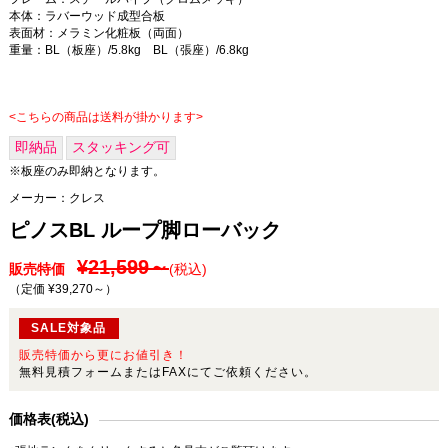
本体：ラバーウッド成型合板
表面材：メラミン化粧板（両面）
重量：BL（板座）/5.8kg BL（張座）/6.8kg
<こちらの商品は送料が掛かります>
即納品
スタッキング可
※板座のみ即納となります。
メーカー：
クレス
ピノスBL ループ脚ローバック
¥21,599～
販売特価
(税込)
（定価 ¥39,270～
）
SALE対象品
販売特価から更にお値引き！
無料見積フォームまたはFAXにてご依頼ください。
価格表(税込)