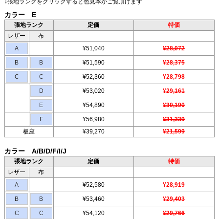
↓張地ランクをクリックすると色見本がご覧頂けます
カラー E
張地ランク
定価
特価
レザー
布
A
¥51,040
¥28,072
B
B
¥51,590
¥28,375
C
C
¥52,360
¥28,798
D
¥53,020
¥29,161
E
¥54,890
¥30,190
F
¥56,980
¥31,339
板座
¥39,270
¥21,599
カラー A/B/D/F/I/J
張地ランク
定価
特価
レザー
布
A
¥52,580
¥28,919
B
B
¥53,460
¥29,403
C
C
¥54,120
¥29,766