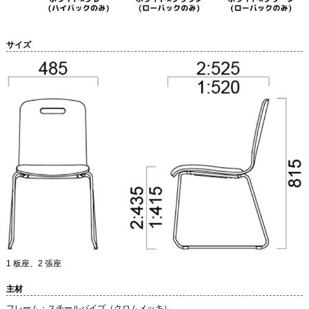
サイズ
1 板座、2 張座
主材
フレーム：スチールパイプ（クロムメッキ）