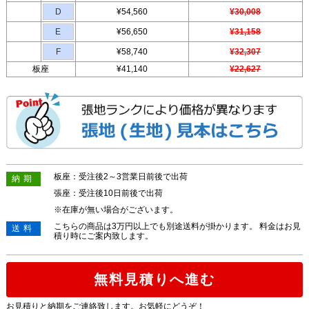
D
¥54,560
¥30,008
E
¥56,650
¥31,158
F
¥58,740
¥32,307
板座
¥41,140
¥22,627
板座：受注後2～3営業日前後で出荷
納期
張座：受注後10日前後で出荷
※在庫が無い場合がございます。
こちらの商品は3万円以上でも別途送料が掛かります。 料金はお見
送料
積り時にご案内致します。
無料見積りへ進む
お見積りと納期をご連絡致します。お気軽にどうぞ！