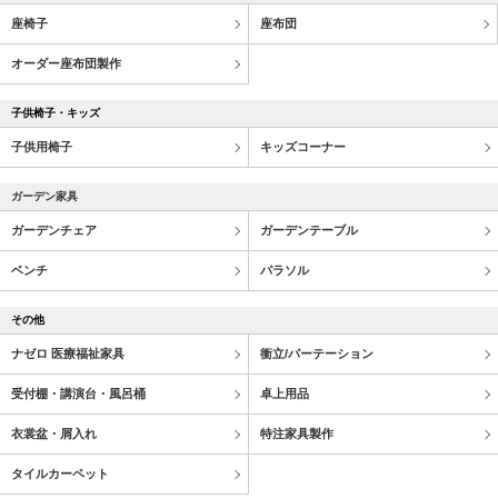
座椅子
座布団
オーダー座布団製作
子供椅子・キッズ
子供用椅子
キッズコーナー
ガーデン家具
ガーデンチェア
ガーデンテーブル
ベンチ
パラソル
その他
ナゼロ 医療福祉家具
衝立/パーテーション
受付棚・講演台・風呂桶
卓上用品
衣裳盆・屑入れ
特注家具製作
タイルカーペット