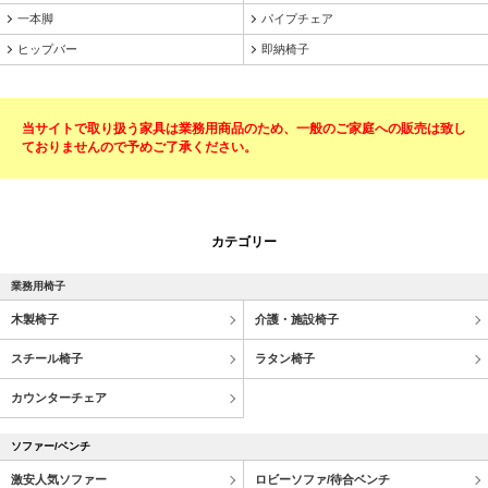
一本脚
パイプチェア
ヒップバー
即納椅子
当サイトで取り扱う家具は業務用商品のため、一般のご家庭への販売は致し
ておりませんので予めご了承ください。
カテゴリー
業務用椅子
木製椅子
介護・施設椅子
スチール椅子
ラタン椅子
カウンターチェア
ソファー/ベンチ
激安人気ソファー
ロビーソファ/待合ベンチ