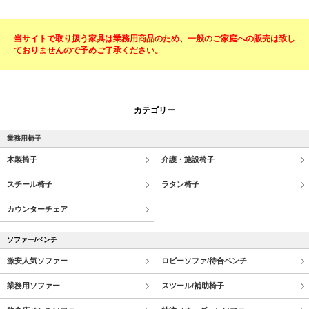
当サイトで取り扱う家具は業務用商品のため、一般のご家庭への販売は致し
ておりませんので予めご了承ください。
カテゴリー
業務用椅子
木製椅子
介護・施設椅子
スチール椅子
ラタン椅子
カウンターチェア
ソファー/ベンチ
激安人気ソファー
ロビーソファ/待合ベンチ
業務用ソファー
スツール/補助椅子