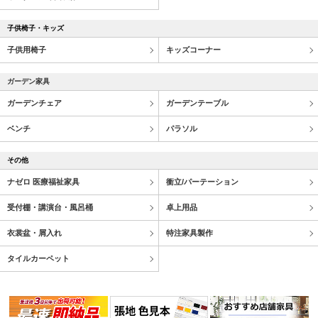
子供椅子・キッズ
子供用椅子
キッズコーナー
ガーデン家具
ガーデンチェア
ガーデンテーブル
ベンチ
パラソル
その他
ナゼロ 医療福祉家具
衝立/パーテーション
受付棚・講演台・風呂桶
卓上用品
衣裳盆・屑入れ
特注家具製作
タイルカーペット