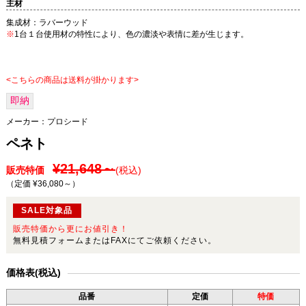
主材
集成材：ラバーウッド
※
1台１台使用材の特性により、色の濃淡や表情に差が生じます。
<こちらの商品は送料が掛かります>
即納
メーカー：
プロシード
ペネト
¥21,648～
販売特価
(税込)
（定価 ¥36,080～
）
SALE対象品
販売特価から更にお値引き！
無料見積フォームまたはFAXにてご依頼ください。
価格表(税込)
品番
定価
特価