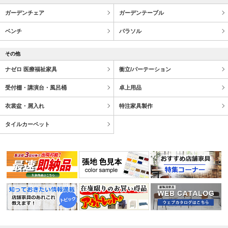
ガーデンチェア
ガーデンテーブル
ベンチ
パラソル
その他
ナゼロ 医療福祉家具
衝立/パーテーション
受付棚・講演台・風呂桶
卓上用品
衣裳盆・屑入れ
特注家具製作
タイルカーペット