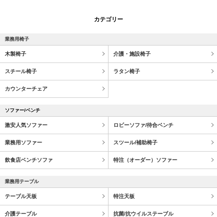
カテゴリー
業務用椅子
木製椅子
介護・施設椅子
スチール椅子
ラタン椅子
カウンターチェア
ソファー/ベンチ
激安人気ソファー
ロビーソファ/待合ベンチ
業務用ソファー
スツール/補助椅子
飲食店ベンチソファ
特注（オーダー）ソファー
業務用テーブル
テーブル天板
特注天板
介護テーブル
抗菌/抗ウイルステーブル