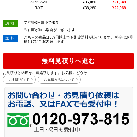
AL/BL/WH
¥36,080
¥21,648
R/YE
¥38,280
¥22,968
受注後3日前後で出荷
納期
※在庫が無い場合がございます。
こちらの商品は3万円以上でも別途送料が掛かります。 料金はお見
送料
積り時にご案内致します。
無料見積りへ進む
お見積りと納期をご連絡致します。お気軽にどうぞ！
ご利用ガイド
お見積方法について