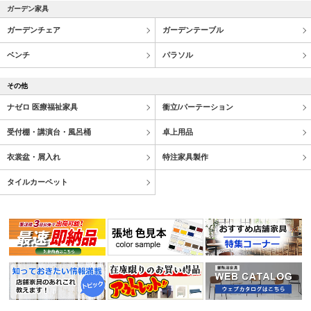
ガーデン家具
ガーデンチェア
ガーデンテーブル
ベンチ
パラソル
その他
ナゼロ 医療福祉家具
衝立/パーテーション
受付棚・講演台・風呂桶
卓上用品
衣裳盆・屑入れ
特注家具製作
タイルカーペット