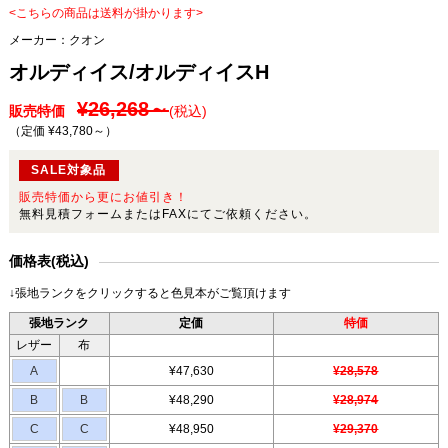
<こちらの商品は送料が掛かります>
メーカー：
クオン
オルディイス/オルディイスH
¥26,268～
販売特価
(税込)
（定価 ¥43,780～
）
SALE対象品
販売特価から更にお値引き！
無料見積フォームまたはFAXにてご依頼ください。
価格表(税込)
↓張地ランクをクリックすると色見本がご覧頂けます
張地ランク
定価
特価
レザー
布
A
¥47,630
¥28,578
B
B
¥48,290
¥28,974
C
C
¥48,950
¥29,370