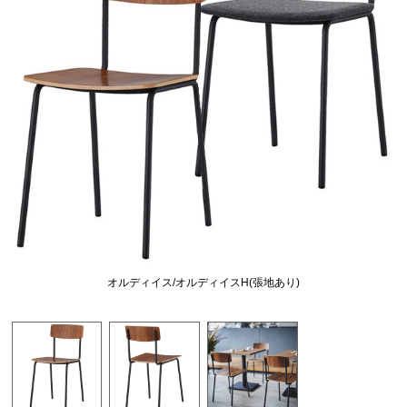
オルディイス/オルディイスH(張地あり)