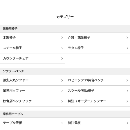
カテゴリー
業務用椅子
木製椅子
介護・施設椅子
スチール椅子
ラタン椅子
カウンターチェア
ソファー/ベンチ
激安人気ソファー
ロビーソファ/待合ベンチ
業務用ソファー
スツール/補助椅子
飲食店ベンチソファ
特注（オーダー）ソファー
業務用テーブル
テーブル天板
特注天板