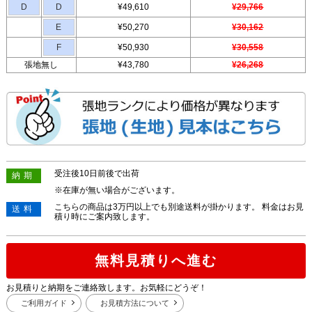
D
D
¥49,610
¥29,766
E
¥50,270
¥30,162
F
¥50,930
¥30,558
張地無し
¥43,780
¥26,268
受注後10日前後で出荷
納期
※在庫が無い場合がございます。
こちらの商品は3万円以上でも別途送料が掛かります。 料金はお見
送料
積り時にご案内致します。
無料見積りへ進む
お見積りと納期をご連絡致します。お気軽にどうぞ！
ご利用ガイド
お見積方法について