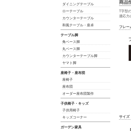
商品
ダイニングテーブル
ローテーブル
T字型
適応力
カウンターテーブル
和風テーブル・座卓
フレー
テーブル脚
角ベース脚
丸ベース脚
カウンターテーブル脚
ヤマト脚
座椅子・座布団
座椅子
座布団
オーダー座布団製作
子供椅子・キッズ
子供用椅子
サイズ
キッズコーナー
ガーデン家具