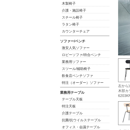
木製椅子
介護・施設椅子
スチール椅子
ラタン椅子
カウンターチェア
ソファー/ベンチ
激安人気ソファー
ロビーソファ/待合ベンチ
業務用ソファー
スツール/補助椅子
飲食店ベンチソファ
特注（オーダー）ソファー
左から
木部カラ
業務用テーブル
6203K
テーブル天板
特注天板
介護テーブル
抗菌/抗ウイルステーブル
オフィス・会議テーブル