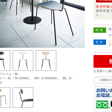
販売特価
無料見積
い。
受
納期
※
こ
送料
り
お見積りと納
)フレーム：BL
ー：BL（TK-6400K）、WH（K-6000KN）、BE（K-
ご利用ガ
N）