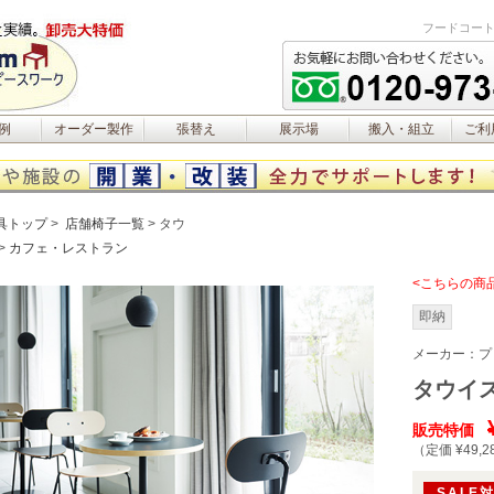
フードコート
例
オーダー製作
張替え
展示場
搬入・組立
ご利
具トップ
店舗椅子一覧
タウ
カフェ・レストラン
<こちらの商
即納
メーカー：
プ
タウイス
販売特価
（定価 ¥49,2
SALE