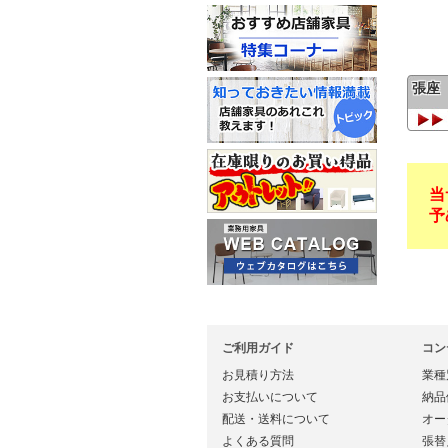
張座
当
予
ご利用ガイド
コン
お見積り方法
業種
お支払いについて
納品
配送・送料について
オー
よくある質問
張替