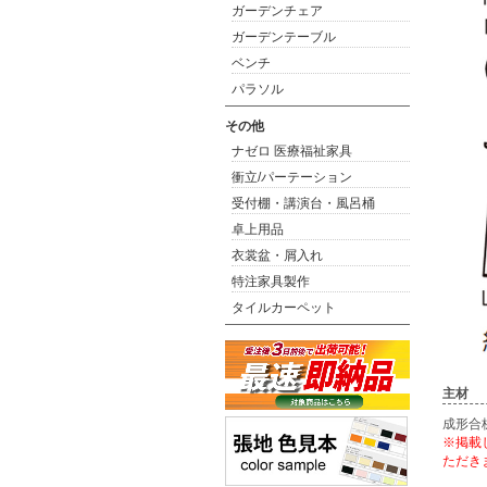
ガーデンチェア
ガーデンテーブル
ベンチ
パラソル
その他
ナゼロ 医療福祉家具
衝立/パーテーション
受付棚・講演台・風呂桶
卓上用品
衣裳盆・屑入れ
特注家具製作
タイルカーペット
主材
成形合
※掲載
ただき