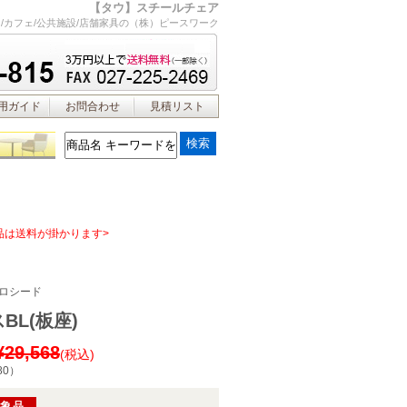
【タウ】スチールチェア
/カフェ/公共施設/店舗家具の（株）ピースワーク
用ガイド
お問合わせ
見積リスト
品は送料が掛かります>
ロシード
BL(板座)
¥29,568
(税込)
80
）
対象品